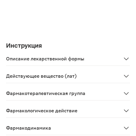
Инструкция
Описание лекарственной формы
Таблетки
Действующее вещество (лат)
Rosuvastatinum
Фармакотерапевтическая группа
Гиполипидемическое средство - ГМГ-КоА-редуктазы и
Фармакологическое действие
Гиполипидемическое средство из группы статинов, ин
Фармакодинамика