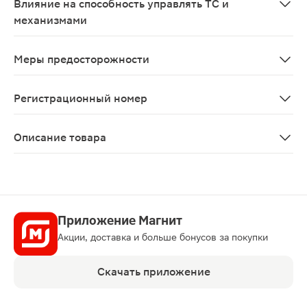
Влияние на способность управлять ТС и
механизмами
Не проводилось исследований по изучению влияния ро
Меры предосторожности
С осторожностью применять при наличии факторов рис
Регистрационный номер
ЛП-№(001807)-(РГ-RU)
Описание товара
Розулип таблетки 5мг 28шт — лекарственное средство,
Приложение Магнит
Акции, доставка и больше бонусов за покупки
Скачать приложение