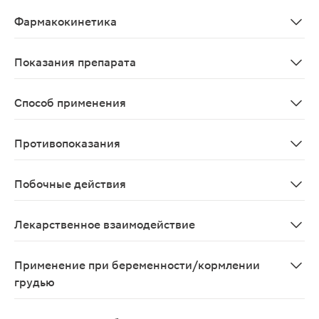
Комбинированный антигипертензивный препарат. Облад
Фармакокинетика
Абсорбция и распределение Максимальная концентраци
Показания препарата
первичная гиперхолестеринемия (тип IIа по Фредриксо
Способ применения
Внутрь, не разжевывать и не измельчать таблетку, п
Противопоказания
заболевания печени в активной фазе, включая стойко
Побочные действия
Побочные эффекты, наблюдаемые при приеме препарата
Лекарственное взаимодействие
Влияние применения других препаратов на розувастати
Применение при беременности/кормлении
грудью
Розулип противопоказан при беременности и в период