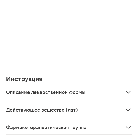
Инструкция
Описание лекарственной формы
Таблетки желтого с зеленоватым оттенком цвета плос
Действующее вещество (лат)
Drotaverinum
Фармакотерапевтическая группа
Спазмолитическое средство.