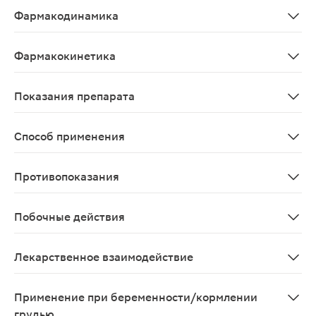
Фармакодинамика
Спазмолитик миотропного действия. По химической ст
Фармакокинетика
Быстро и полно всасывается в желудочно-кишечном тра
Показания препарата
спазмы гладкой мускулатуры, связанные с заболевания
Способ применения
Внутрь. Взрослым по 40-80 мг (1-2 таблетки) 2-3 раза в
Противопоказания
Повышенная чувствительность к действующему веществ
Побочные действия
Желудочно-кишечные нарушения (тошнота, запор), нар
Лекарственное взаимодействие
Усиливает эффект других спазмолитиков (в т.ч. м-х
Применение при беременности/кормлении
грудью