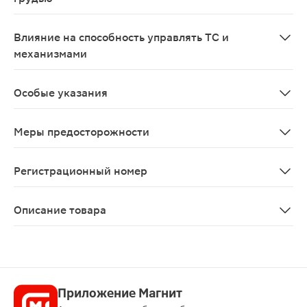
С осторожностью применяют при беременности и в пер
Влияние на способность управлять ТС и
механизмами
При приеме внутрь в терапевтических дозах дротавер
Особые указания
При лечении язвенной болезни желудка и 12-перстно
Меры предосторожности
При в/в введении дротаверина пациент должен находи
Регистрационный номер
ЛСР-004859/10
Описание товара
Доверин таблетки 40мг 48шт — спазмолитическое лека
Приложение Магнит