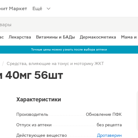
нит Маркет
Ещё
ас
Лекарства
Витамины и БАДы
Дермакосметика
Мама и
Точные цены можно узнать после выбора аптеки
Средства, влияющие на тонус и моторику ЖКТ
и 40мг 56шт
Характеристики
Производитель
Обновление ПФК
Отпуск из аптеки
без рецепта
Действующее вещество
Дротаверин