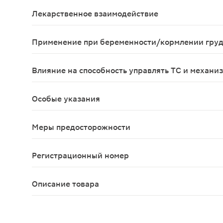
Головокружение, головная боль, бессонница, се
Лекарственное взаимодействие
При одновременном применении дротаверин може
Применение при беременности/кормлении гру
Контролируемые исследования у беременных не п
Влияние на способность управлять ТС и механи
В период лечения необходимо воздерживаться о
Особые указания
В период лечения необходимо воздерживаться о
Меры предосторожности
Выраженный атеросклероз коронарных артерий, 
Регистрационный номер
ЛС-002398
Описание товара
Дротаверин таблетки 40мг 56шт — препарат с ми