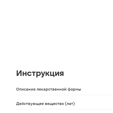
Инструкция
Описание лекарственной формы
Таблетки 40мг,14 шт. - упаковки ячейковые контур
Действующее вещество (лат)
Drotaverinum