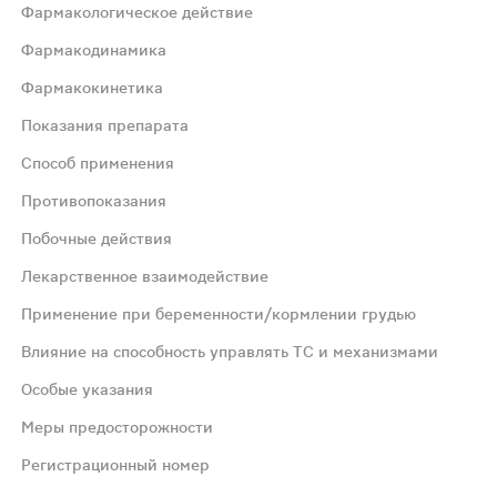
Фармакологическое действие
Фармакодинамика
Фармакокинетика
твам близок к папаверину, но обладает более сильным и
Показания препарата
Способ применения
твам близок к папаверину, но обладает более сильным и
Противопоказания
Побочные действия
. Равномерно распределяется по тканям, проникает в гла
Лекарственное взаимодействие
олецистит, перихолецистит, холангит, воспаление сосоч
Применение при беременности/кормлении грудью
Влияние на способность управлять ТС и механизмами
 в разовой дозе 10-20 мг (1/4-1/2 таблетки), от 6 до 12 ле
Особые указания
Меры предосторожности
ть, период лактации, детский возраст до 3 лет, неперен
Регистрационный номер