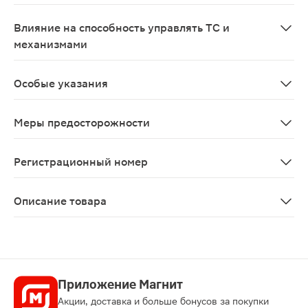
В период беременности не следует применять витамин
Влияние на способность управлять ТС и
механизмами
Не влияет.
Особые указания
Избегать передозировки. Индивидуальное обеспечение
Меры предосторожности
Cостояние иммобилизации, атеросклероз, в период бе
Регистрационный номер
ЛП-N (000047)-(РГ-RU)
Описание товара
Аквадетрим таблетки растворимые 500МЕ 60шт предста
Приложение Магнит
Акции, доставка и больше бонусов за покупки