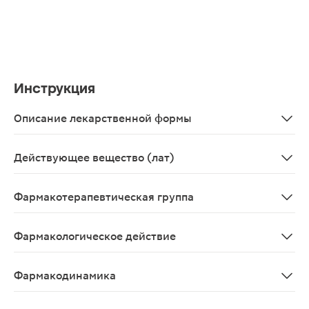
Инструкция
Описание лекарственной формы
Круглые плоскоцилиндрические таблетки от белого до 
Действующее вещество (лат)
Colecalciferolum
Фармакотерапевтическая группа
кальциево-фосфорного обмена регулятор
Фармакологическое действие
Витамин D3, регулятор обмена кальция и фосфора. Ус
Фармакодинамика
Витамин D3 является естественной формой витамина D