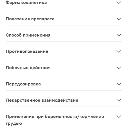
Фармакокинетика
Водный раствор витамина D3 всасывается лучше, чем 
Показания препарата
• Профилактика и лечение дефицита витамина D. • Про
Способ применения
Внутрь. Таблетку растворить в воде комнатной темпер
Противопоказания
Повышенная чувствительность к компонентам препарат
Побочные действия
Повышенная чувствительность к компонентам препарата
Передозировка
Симптомы передозировки: снижение аппетита, тошнота,
Лекарственное взаимодействие
Противоэпилептические средства, рифампицин, колес
Применение при беременности/кормлении
грудью