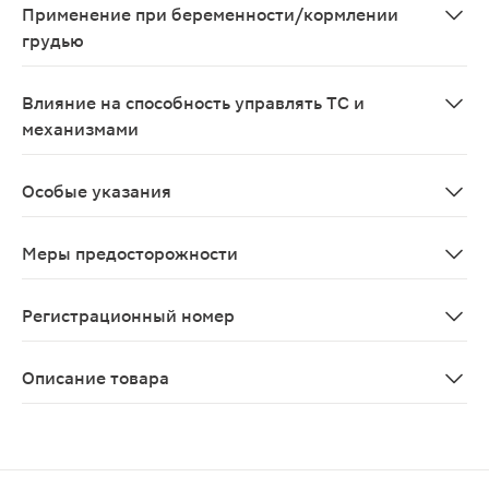
Применение при беременности/кормлении
грудью
В период беременности и лактации лечение следует п
Влияние на способность управлять ТС и
механизмами
Нет данных относительно воздействия препарата Кал
Особые указания
- При длительной терапии следует контролировать со
Меры предосторожности
Таблетки Кальций-Д3 Никомед содержат аспартам и не
Регистрационный номер
П N013478/01
Описание товара
Кальций Д3 Никомед таблетки жевательные мята 500мг