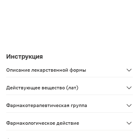
Инструкция
Описание лекарственной формы
Таблетки жевательные мята, 500 мг+200 МЕ.
Действующее вещество (лат)
Calcii carbonas+Colecalciferolum
Фармакотерапевтическая группа
Кальциево-фосфорного обмена регулятор.
Фармакологическое действие
Комбинированный препарат, регулирующий обмен кальц