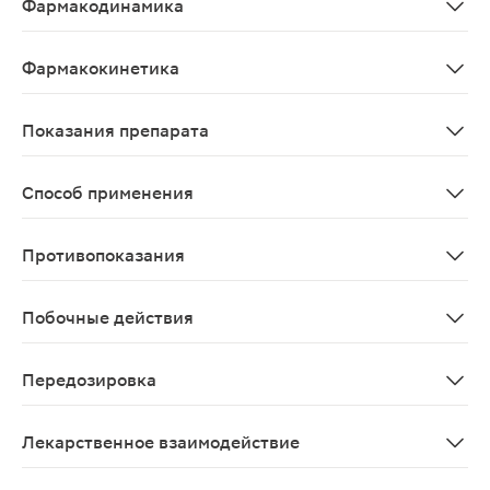
Фармакодинамика
Комбинированный препарат, регулирующий обмен кальц
Фармакокинетика
Кальций Всасывание: Обычно количество кальция, кот
Показания препарата
профилактика и лечение дефицита кальция и/или вита
Способ применения
Профилактика и лечение дефицита кальция и/или витам
Противопоказания
Повышенный уровень кальция в крови; мочекаменная б
Побочные действия
Частота побочных эффектов препарата расценивается сл
Передозировка
Передозировка может привести к гиперкальциемии и г
Лекарственное взаимодействие
Активность витамина D3 может снижаться при его одн