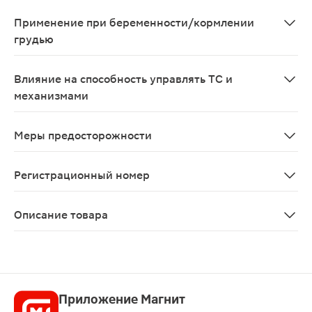
Сингуляр можно назначать вместе с другими лекарств
Применение при беременности/кормлении
грудью
Клинических исследований препарата Сингуляр с учас
Влияние на способность управлять ТС и
механизмами
Не ожидается, что прием препарата Сингуляр будет в
Меры предосторожности
Эффективность препарата Сингуляр для перорального 
Регистрационный номер
ЛСР-005945/09
Описание товара
Синглон таблетки жевательные 4мг 28шт — фармаколог
Приложение Магнит