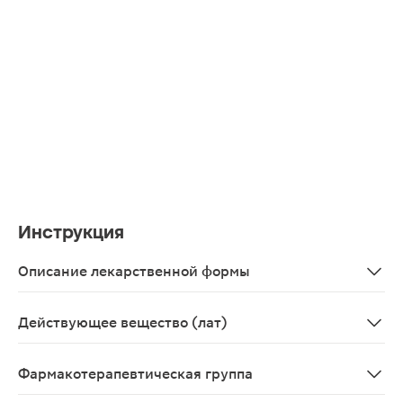
Инструкция
Описание лекарственной формы
Таблетки жевательные розового цвета, овальные, двояк
Действующее вещество (лат)
Montelukastum
Фармакотерапевтическая группа
Лейкотриеновых рецепторов антагонист.