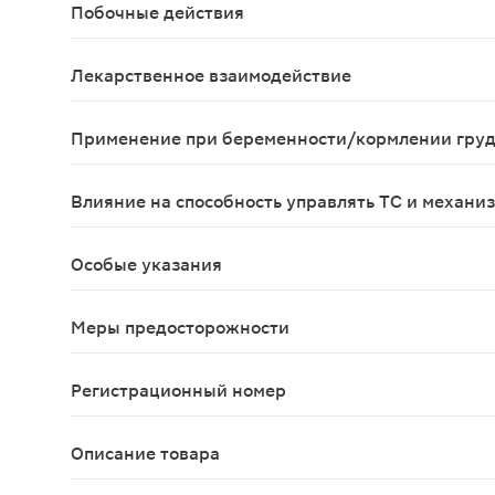
Побочные действия
Со стороны ЦНС: усиление раздражительности, во
Лекарственное взаимодействие
Удлиняет и усиливает действие снотворных, нар
Применение при беременности/кормлении гру
Препарат противопоказан для применения бере
Влияние на способность управлять ТС и механи
Необходимо воздерживаться от потенциально оп
Особые указания
C осторожностью применять при эрозивно-язвен
Меры предосторожности
При длительном применении необходимо периоди
Регистрационный номер
П N015655/01
Описание товара
Фенибут таблетки 250мг 20шт оказывают успокои