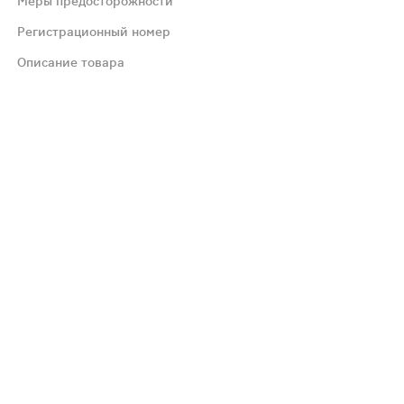
Меры предосторожности
Регистрационный номер
, сонливость. Со стороны пищеварительной системы: тошн
Описание товара
сонических и противоэпилептических средств.
ания.
лительном применении необходимо контролировать показ
иферической крови. Влияние препарата на способность
ет работу мозга благодаря активизации кровообращения,