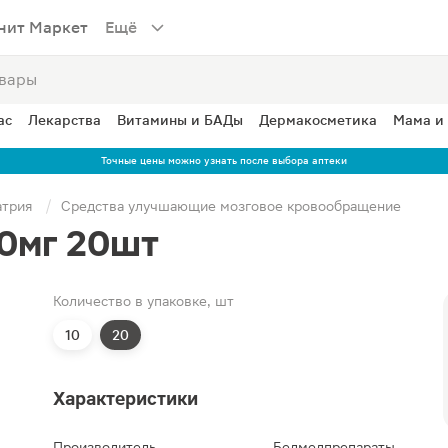
нит Маркет
Ещё
ас
Лекарства
Витамины и БАДы
Дермакосметика
Мама и
Точные цены можно узнать после выбора аптеки
атрия
Средства улучшающие мозговое кровообращение
0мг 20шт
Количество в упаковке, шт
10
20
Характеристики
Производитель
Белмедпрепараты