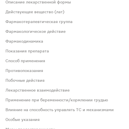
Описание лекарственной формы
ой и риской с одной стороны.
Действующее вещество (лат)
Фармакотерапевтическая группа
Фармакологическое действие
Фармакодинамика
Показания препарата
ает GABA-опосредованную передачу нервных импульсов в 
Способ применения
Противопоказания
й системе (прямое воздействие на ГАМК-ергические реце
Побочные действия
Лекарственное взаимодействие
 тревога у людей пожилого возраста болезнь Меньера,го
Применение при беременности/кормлении грудью
имальная суточная доза 2500 мг). Детям с 3-х до 8 лет п
Влияние на способность управлять ТС и механизмами
Особые указания
ими наследственными заболеваниями,такими как неперено