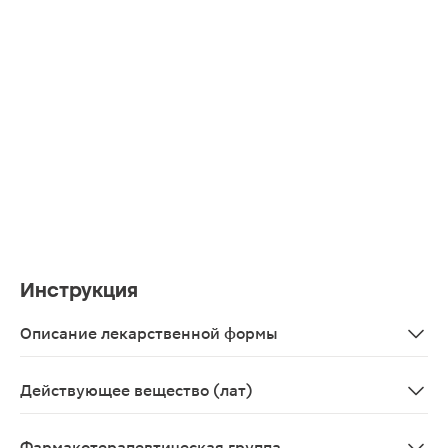
Инструкция
Описание лекарственной формы
Гранулы для приготовления раствора для приема внутр
Действующее вещество (лат)
Acetylcysteinum
Фармакотерапевтическая группа