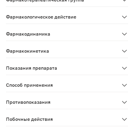
Муколитическое средство.
Фармакологическое действие
Муколитическое
Фармакодинамика
Муколитическое средство, является производным амин
Фармакокинетика
При приеме внутрь хорошо абсорбируется из ЖКТ. В зн
Показания препарата
Острые и хронические заболевания органов дыхания, с
Способ применения
Внутрь, после еды. Гранулы следует растворять в 1 
Противопоказания
Повышенная чувствительность к ацетилцистеину или др
Побочные действия
Аллергические реакции: крапивница, сыпь, зуд, ангио