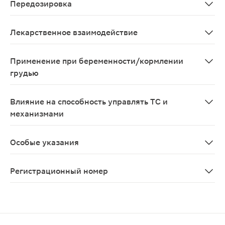
Передозировка
Данные отсутствуют
Лекарственное взаимодействие
Совместное применение ацетилцистеина с противокашл
Применение при беременности/кормлении
грудью
Данные по применению ацетил цистеина при беременно
Влияние на способность управлять ТС и
механизмами
Данные, подтверждающие влияние ацетилцистеина на 
Особые указания
С осторожностью применять при следующих заболевани
Регистрационный номер
ЛП-005426