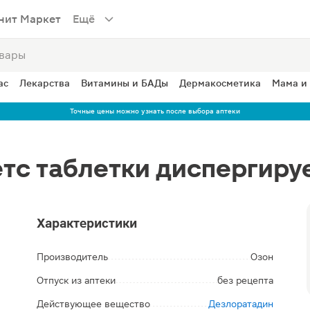
нит Маркет
Ещё
ас
Лекарства
Витамины и БАДы
Дермакосметика
Мама и
Точные цены можно узнать после выбора аптеки
тс таблетки диспергиру
Характеристики
Производитель
Озон
Отпуск из аптеки
без рецепта
Действующее вещество
Дезлоратадин