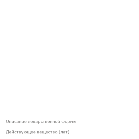
Описание лекарственной формы
вояковыпуклые, с риской и фаской.
Действующее вещество (лат)