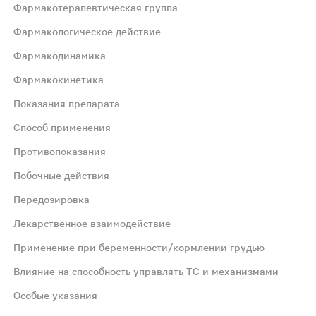
Фармакотерапевтическая группа
Фармакологическое действие
Фармакодинамика
Фармакокинетика
Показания препарата
Способ применения
ом лоратадина. Ингибирует каскад реакций аллергическо
Противопоказания
Побочные действия
деление. Биодоступность пропорциональна дозе в диапазон
Передозировка
да в носу, зуда неба, зуда и покраснения глаз, слезоте
Лекарственное взаимодействие
Применение при беременности/кормлении грудью
-50 мл или ¼ стакана), перед употреблением раствор нео
Влияние на способность управлять ТС и механизмами
Особые указания
лоратадину.