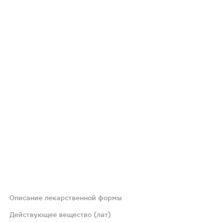
Описание лекарственной формы
 таблетки видно ядро белого или почти белого цвета и то
Действующее вещество (лат)