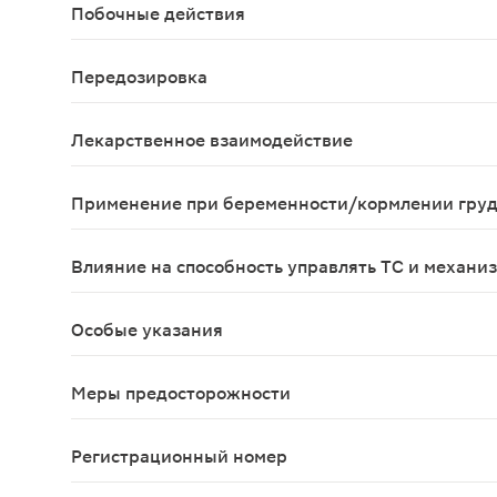
Побочные действия
Со стороны нервной системы: головная боль, гал
Передозировка
Симптомы Прием дозы, превышающей рекомендован
Лекарственное взаимодействие
Изучение взаимодействия с кетоконазолом и эр
Применение при беременности/кормлении гру
Дезлоратадин противопоказан к применению при
Влияние на способность управлять ТС и механи
Неблагоприятного воздействия на управление а
Особые указания
С осторожностью назначают дезлоратадин при т
Меры предосторожности
Исследования эффективности лекарственного пре
Регистрационный номер
ЛП-005781