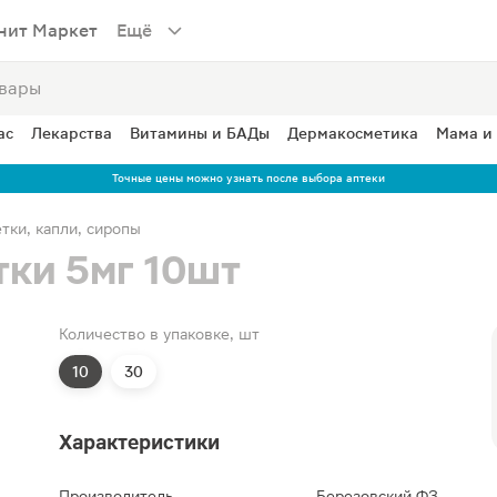
нит Маркет
Ещё
ас
Лекарства
Витамины и БАДы
Дермакосметика
Мама и
Точные цены можно узнать после выбора аптеки
тки, капли, сиропы
ки 5мг 10шт
Количество в упаковке, шт
10
30
Характеристики
Производитель
Березовский ФЗ