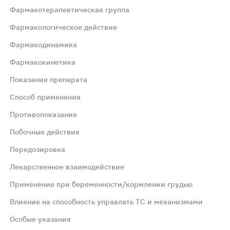
Фармакотерапевтическая группа
Фармакологическое действие
Фармакодинамика
Фармакокинетика
м лоратадина. Ингибирует высвобождение гистамина и л
Показания препарата
Способ применения
ом лоратадина. Ингибирует каскад реакций аллергическо
Противопоказания
Побочные действия
деление. Биодоступность пропорциональна дозе в диапазон
Передозировка
Лекарственное взаимодействие
Применение при беременности/кормлении грудью
ут. Детям в возрасте от 1 года до 5 лет - 1.25 мг 1 раз/су
Влияние на способность управлять ТС и механизмами
Особые указания
лоратадину.