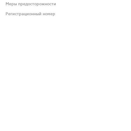
Меры предосторожности
Со стороны пищеварительной системы: сухость во рту, ге
Регистрационный номер
томов. В ходе клинических исследований ежедневное при
 Не влияет на эффекты этанола.
ания).
 отмечалось.
лись.Препарат следует принимать с осторожностью у пац