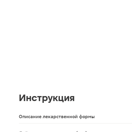
Инструкция
Описание лекарственной формы
Таблетки, покрытые пленочной оболочкой голубого