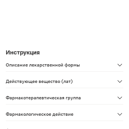
Инструкция
Описание лекарственной формы
Таблетки, покрытые пленочной оболочкой от желтого д
Действующее вещество (лат)
Hydrochlorothiazidum+Losartanum
Фармакотерапевтическая группа
Ангиотензина II рецепторов антагонист.
Фармакологическое действие
Гипотензивное.