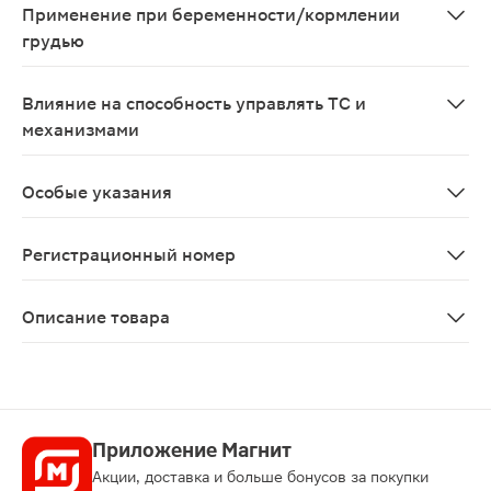
Применение при беременности/кормлении
грудью
Применение антагонистов рецепторов ангиотензина II
Влияние на способность управлять ТС и
механизмами
Не проводилось исследований для оценки влияния на 
Особые указания
Двусторонний стеноз почечн
Регистрационный номер
ЛСР-002031/08
Описание товара
Лориста НД таблетки 100мг + 25мг 90шт — это соврем
Приложение Магнит
Акции, доставка и больше бонусов за покупки