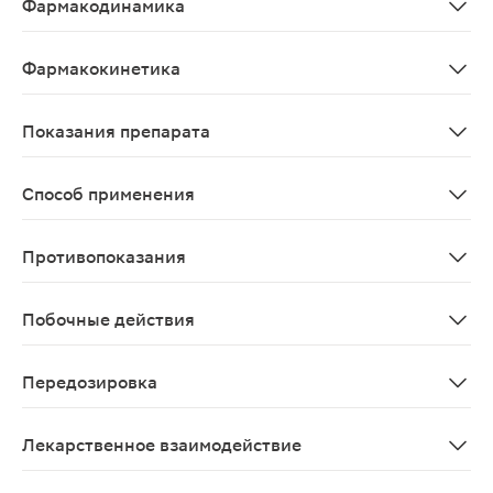
Фармакодинамика
Комбинированный препарат, компоненты которого ока
Фармакокинетика
Фармакокинетика лозартана и гидрохлоротиазида при о
Показания препарата
Артериальная гипертензия (пациентам, которым показ
Способ применения
Препарат принимают внутрь, независимо от приема пищ
Противопоказания
Повышенная чувствительность к лозартану, гидрохлоро
Побочные действия
Со стороны иммунной системы: редко - анафилактическ
Передозировка
Выраженное снижение АД, тахикардия; Брадикардия, 
Лекарственное взаимодействие
Одновременное применение с калийсберегающими диуре