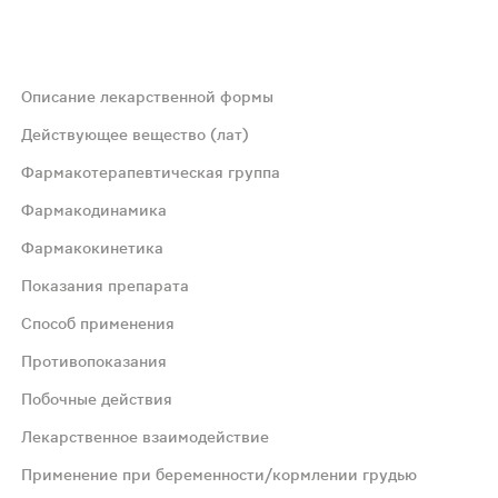
Описание лекарственной формы
 (3) - пачки картонные.
Действующее вещество (лат)
Фармакотерапевтическая группа
Фармакодинамика
Фармакокинетика
Показания препарата
ллин – полусинтетический антибиотик широкого спектра;
Способ применения
Противопоказания
 хорошо всасываются при приеме внутрь. Абсорбция действ
Побочные действия
Лекарственное взаимодействие
ции нижних дыхательных путей (бронхит, пневмония); - и
Применение при беременности/кормлении грудью