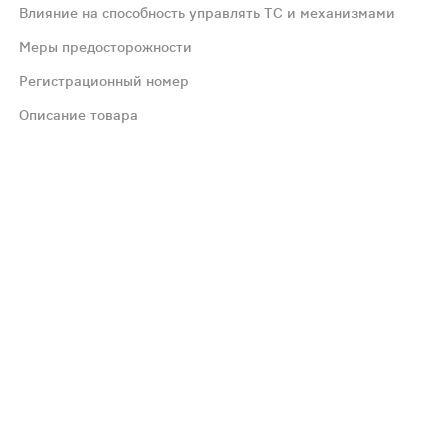
 тела, функции почек пациента, а также от степени тяж
Влияние на способность управлять ТС и механизмами
Меры предосторожности
мононуклеоз, эпизоды желтухи или нарушение функции печ
Регистрационный номер
Описание товара
еская желтуха, гепатит, печеночная недостаточность (ча
едение клавулановой кислоты через почки. Одновременн
чать только в случаях, когда ожидаемая польза от его 
блюдать осторожность в ситуациях, требующих повышенно
совом лечении необходимо проводить контроль за состо