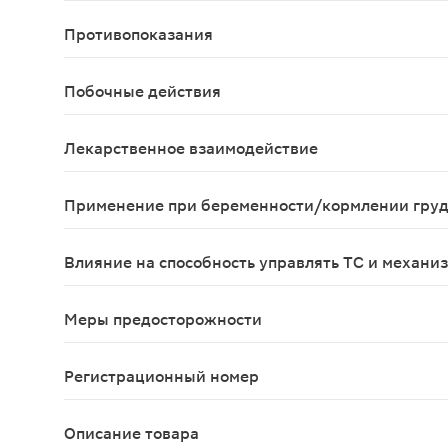
Для приема внутрь. Режим дозирования устанавл
Противопоказания
Гиперчувствительность (в т.ч. к цефалоспоринам
Побочные действия
Со стороны пищеварительной системы: тошнота, 
Лекарственное взаимодействие
Пробенецид Пробенецид снижает секрецию амокс
Применение при беременности/кормлении гру
Комбинированный препарат амоксициллина и клав
Влияние на способность управлять ТС и механи
Учитывая вероятность развития побочных эффект
Меры предосторожности
Не рекомендуется применение данной комбинаци
Регистрационный номер
ЛСР-008275/10
Описание товара