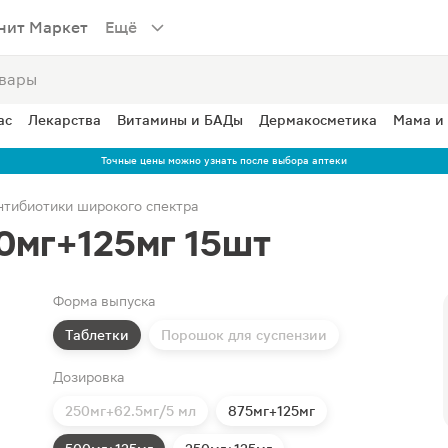
нит Маркет
Ещё
ас
Лекарства
Витамины и БАДы
Дермакосметика
Мама и
Точные цены можно узнать после выбора аптеки
нтибиотики широкого спектра
0мг+125мг 15шт
Форма выпуска
Таблетки
Порошок для суспензии
Дозировка
250мг+62.5мг/5 мл
875мг+125мг