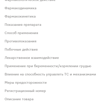
Фармакодинамика
Фармакокинетика
и простаты, что обусловлено взаимодополняющими эффект
Показания препарата
Способ применения
ельный, противоотечный и антипролиферативный эффекты,
Противопоказания
Побочные действия
окинетических исследований не представляется возможн
Лекарственное взаимодействие
Применение при беременности/кормлении грудью
Влияние на способность управлять ТС и механизмами
точная доза составляет 320 мг. Рекомендуется принимать 
Меры предосторожности
Регистрационный номер
Описание товара
епарата во время еды. В редких случаях - аллергически