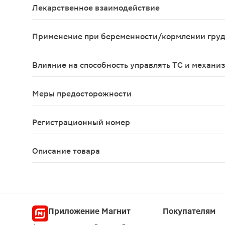
Лекарственное взаимодействие
Не выявлено антагонизма Пермиксона и препарат
Применение при беременности/кормлении гру
Нет данных.
Влияние на способность управлять ТС и механи
Не влияет на скорость психомоторных реакций.
Меры предосторожности
Применяют только для лечения взрослых мужчин;
Регистрационный номер
ЛП-№(000340)-(РГ-RU)
Описание товара
Пермиксон капсулы 160мг 30шт оказывает компле
Приложение Магнит
Покупателям