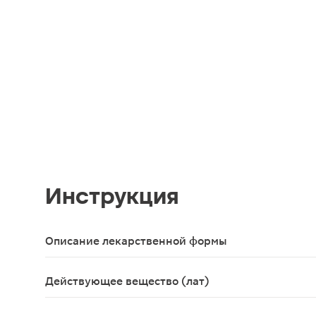
Инструкция
Описание лекарственной формы
Капсулы
Действующее вещество (лат)
Extractum fructuum Serenoae repens