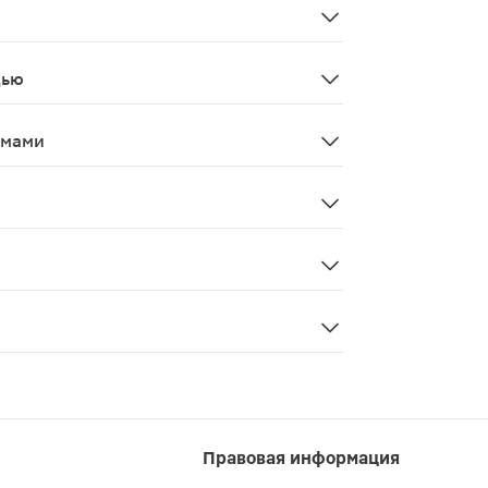
ов из групп, наиболее часто употребляемых при лечении
дью
змами
 не применяют у женщин и детей. Прежде чем начать ку
ксное воздействие на простату. Обладает противовоспал
Правовая информация