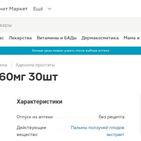
нит Маркет
Ещё
ас
Лекарства
Витамины и БАДы
Дермакосметика
Мама и
Точные цены можно узнать после выбора аптеки
ема
Аденома простаты
160мг 30шт
Характеристики
Отпуск из аптеки
без рецепта
Действующее
Пальмы ползучей плодов
вещество
экстракт