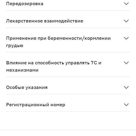
Передозировка
Данные не предоставлены.
Лекарственное взаимодействие
Несовместимости с лекарственными препаратами други
Применение при беременности/кормлении
грудью
Не применяется у женщин
Влияние на способность управлять ТС и
механизмами
Данные отсутствуют
Особые указания
Простанорм® можно применять в сочетании с биоген
Регистрационный номер
ЛП-№(005692)-(РГ-RU)