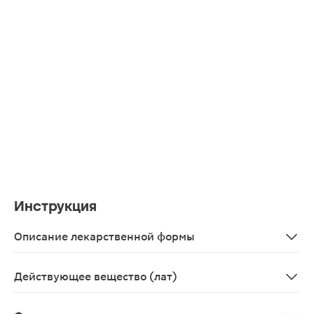
Инструкция
Описание лекарственной формы
Таблетки, покрытые оболочкой розовато-красного цве
Действующее вещество (лат)
Herba Hyperici perforati+herba Solidaginis canadensis+r