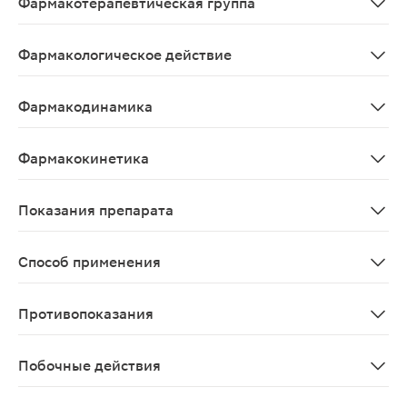
Фармакотерапевтическая группа
Простатита хронического средство лечения растител
Фармакологическое действие
Простатотропное.
Фармакодинамика
Препарат растительного происхождения для лечения х
Фармакокинетика
Данные отсутствуют
Показания препарата
Хронический простатит; бесплодие (патозооспермия) 
Способ применения
Препарат назначают по 1-2 таб. 3 раза/сут. Продолжи
Противопоказания
Острый гломерулонефрит; повышенная чувствительност
Побочные действия
Возможны аллергические реакции