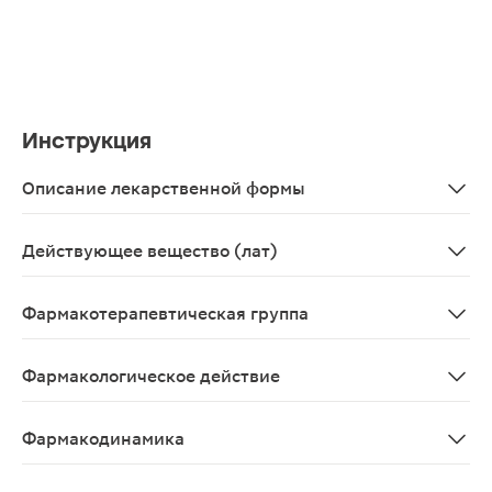
Инструкция
Описание лекарственной формы
Раствор для приема внутрь масляный.
Действующее вещество (лат)
Retinolum
Фармакотерапевтическая группа
Витамин.
Фармакологическое действие
Витамин А( ретинол), относится к жирорастворимым в
Фармакодинамика
Витамин А, относится к жирорастворимым витаминам. 