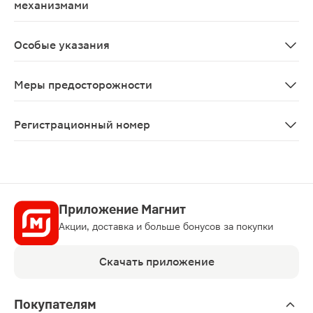
механизмами
Применение препарата не влияет на выполнение потен
Особые указания
С осторожностью применяют при остром и хроническом
Меры предосторожности
Применять при нефрите, сердечной недостаточности II-I
Регистрационный номер
Р N000550/01
Приложение Магнит
Акции, доставка и больше бонусов за покупки
Скачать приложение
Покупателям