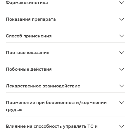
Фармакокинетика
Всасывается из кишечника, депонируется в печени.
Показания препарата
Гиповитаминоз, авитаминоз А. В комплексной терапии
Способ применения
Необходимо проводить под наблюдением врача. Препар
Противопоказания
Повышенная чувствительность к компонентам препарат
Побочные действия
Гипервитаминоз А: у взрослых - сонливость, вялость,
Лекарственное взаимодействие
При одновременном применении с колестирамином, ко
Применение при беременности/кормлении
грудью
Не рекомендуется прием препарата в период беременн
Влияние на способность управлять ТС и