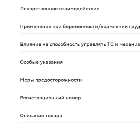
Аллергические реакции: кожная сыпь, крапивниц
Лекарственное взаимодействие
Не рекомендуется одновременное применение с 
Применение при беременности/кормлении гру
Противопоказан во время беременности.
Влияние на способность управлять ТС и механи
Препарат не оказывает влияния на способность
Особые указания
При лечении диареи одновременно с терапией ни
Меры предосторожности
При лечении диареи одновременно с терапией ниф
Регистрационный номер
ЛП-003395
Описание товара
Стопдиар капсулы 200мг 12шт предназначен для 