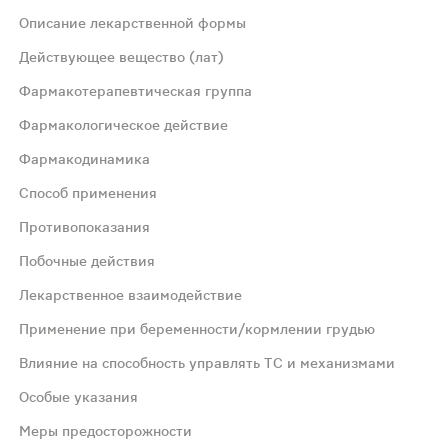
Описание лекарственной формы
порошок желтого цвета.
Действующее вещество (лат)
Фармакотерапевтическая группа
Фармакологическое действие
Фармакодинамика
Способ применения
и угнетает дыхательные цепи, цикл трикарбоновых кислот 
Противопоказания
Побочные действия
нтиоксидантные свойства. Фармакологический эффект пре
Лекарственное взаимодействие
Применение при беременности/кормлении грудью
жду приемами 8 ч). Детям от 6 до 18 лет: 200 мг нифурок
Влияние на способность управлять ТС и механизмами
ществам препарата, детский возраст до 3 лет, неперен
Особые указания
Меры предосторожности