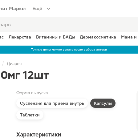
нит Маркет
Ещё
ас
Лекарства
Витамины и БАДы
Дермакосметика
Мама и
Точные цены можно узнать после выбора аптеки
Диарея
0мг 12шт
Форма выпуска
Суспензия для приема внутрь
Капсулы
Таблетки
Характеристики