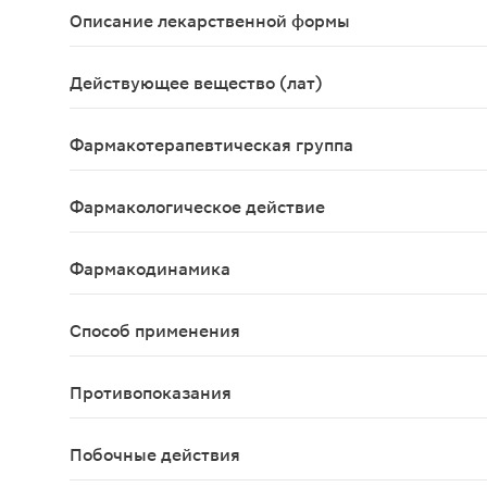
Описание лекарственной формы
Капсулы твердые желатиновые, размер №1, с кры
Действующее вещество (лат)
Nifuroxazidum
Фармакотерапевтическая группа
Противомикробное средство - нитрофуран.
Фармакологическое действие
Нифуроксазид – противомикробное средство, прои
Фармакодинамика
Тиоцетам относится к группе цереброактивных с
Способ применения
Применяется внутрь. Детям от З до 6 лет: 200 мг
Противопоказания
Повышенная чувствительность к нифуроксазиду, 
Побочные действия