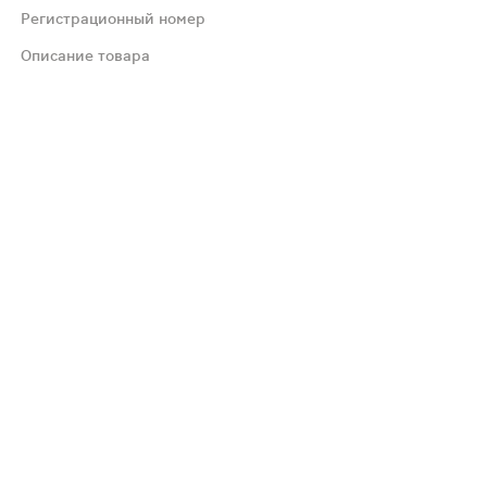
Регистрационный номер
Описание товара
ых реакций, лекарственными препаратами, угнетающими
рапию. В случае бактериальной диареи с признаками сис
апию. В случае бактериальной диареи с признаками систе
еи или пищевой интоксикации. Противомикробное средств