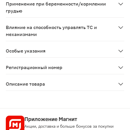
Применение при беременности/кормлении
грудью
Противопоказано применение в III триместре беременн
Влияние на способность управлять ТС и
механизмами
Данных об отрицательном влиянии геля Кетопрофен на
Особые указания
Необходимо избегать попадания данного средства в г
Регистрационный номер
ЛП-000465
Описание товара
Кетопрофен гель для наружного применения 5% 50г — с
Приложение Магнит
Акции, доставка и больше бонусов за покупки