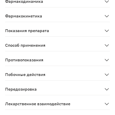
Фармакодинамика
Кетопрофен является одним из наиболее эффективных 
Фармакокинетика
Абсорбция Проникновение местных нестероидных проти
Показания препарата
Симптоматическая терапия болезненных и воспалительн
Способ применения
Для наружного применения. Небольшое количество геля
Противопоказания
Повышенная чувствительность к кетопрофена; повышен
Побочные действия
Аллергические реакции: очень редко - ангионевротиче
Передозировка
Крайне низкая системная абсорбция активного компо
Лекарственное взаимодействие
Поскольку концентрация кетопрофена в плазме крови