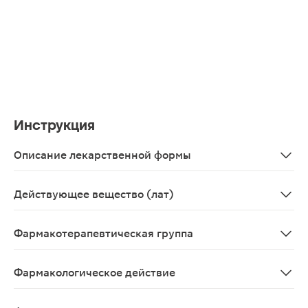
Инструкция
Описание лекарственной формы
Гель для наружного применения бесцветный или с жел
Действующее вещество (лат)
Ketoprophenum
Фармакотерапевтическая группа
Нестероидный противовоспалительный препарат
Фармакологическое действие
Анальгезирующее, противовоспалительное.