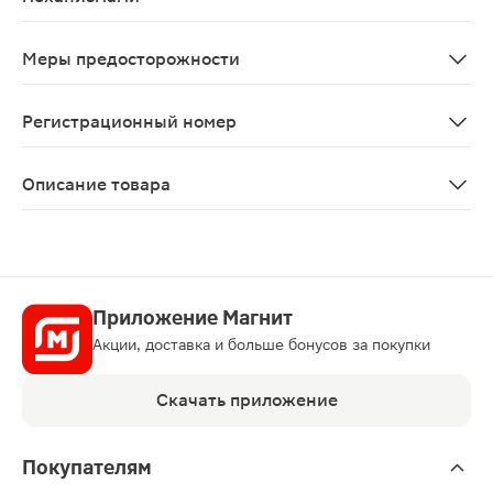
При применении в рекомендуемых дозах препарат не о
Меры предосторожности
Заболевания печени, эпилепсия, заболевания и травмы
Регистрационный номер
П N014246/02
Описание товара
Климадинон капли для приема внутрь 50мл — препарат
Приложение Магнит
Акции, доставка и больше бонусов за покупки
Скачать приложение
Покупателям