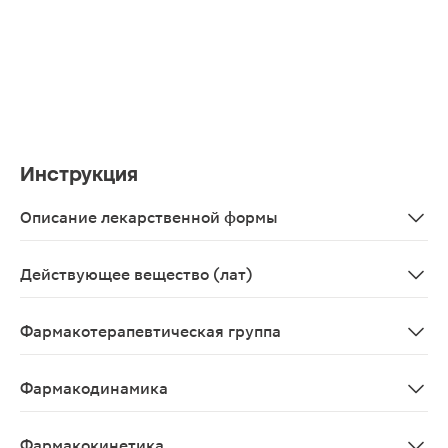
Инструкция
Описание лекарственной формы
Прозрачная жидкость светло-коричневого цвета, с за
Действующее вещество (лат)
Extractum rhizomatum cum radicibus Cimicifugae racem
Фармакотерапевтическая группа
Противоклимактерическое средство растительного п
Фармакодинамика
Климадинон® обладает эстрогеноподобным эффектом, 
Фармакокинетика