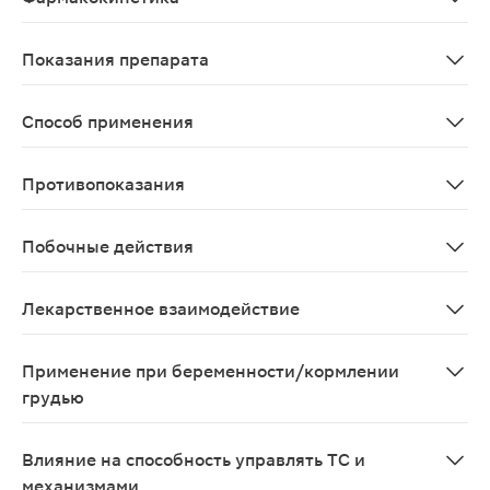
Данные о фармакокинетике препарата Климадинон® н
Показания препарата
Вегето-сосудистые расстройства в период менопаузы, 
Способ применения
Принимать внутрь по 30 капель 2 раза в день в одно и
Противопоказания
Повышенная чувствительность к компонентам препарат
Побочные действия
В редких случаях возможны боли в верхней половине 
Лекарственное взаимодействие
Взаимодействия с другими лекарственными средствам
Применение при беременности/кормлении
грудью
Противопоказан во время беременности и в период ла
Влияние на способность управлять ТС и
механизмами