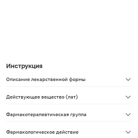
Инструкция
Описание лекарственной формы
Таблетки пролонгированного высвобождения, покрытые 
Действующее вещество (лат)
Felodipinum
Фармакотерапевтическая группа
Блокатор "медленных" кальциевых каналов.
Фармакологическое действие