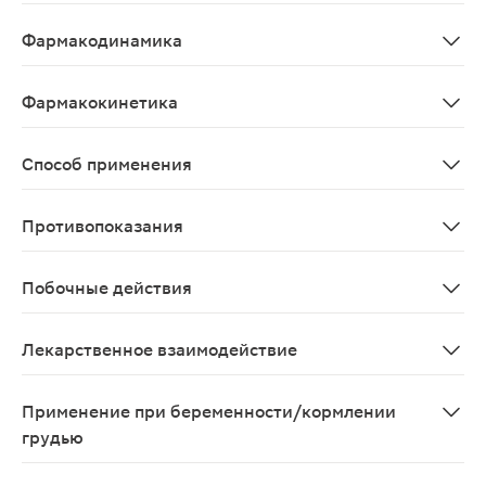
Селективный блокатор кальциевых каналов II класса 
Фармакодинамика
Фелодипин - блокатор «медленных» кальциевых канало
Фармакокинетика
Системная биодоступность фелодипина составляет при
Способ применения
Внутрь, принимать утром, запивая водой. Таблетку не
Противопоказания
Повышенная чувствительность к фелодипину или друг
Побочные действия
Со стороны сердечно-сосудистой системы: приливы кро
Лекарственное взаимодействие
Фелодипин является субстратом для изофермента CYP
Применение при беременности/кормлении
грудью
Противопоказан во время беременности и в период ла