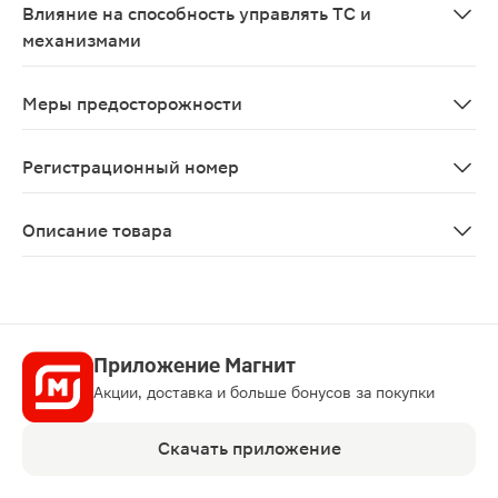
Влияние на способность управлять ТС и
механизмами
При управлении транспортными средствами или други
Меры предосторожности
Фелодипин может вызвать значимую артериальную гип
Регистрационный номер
ЛП-004839
Описание товара
Фелодипин таблетки с пролонгированным высвобождени
Приложение Магнит
Акции, доставка и больше бонусов за покупки
Скачать приложение