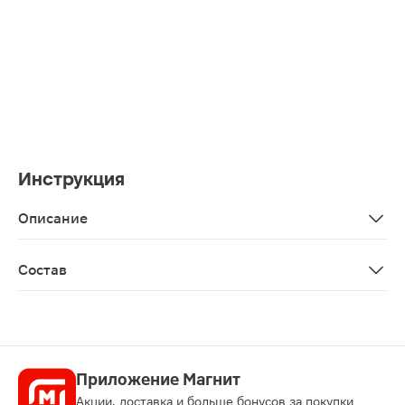
Инструкция
Описание
Жидкая, готовая к употреблению, высокобелковая, выс
Состав
белки коровьего молока; вода; мальтодекстрин; сахар
Приложение Магнит
Акции, доставка и больше бонусов за покупки