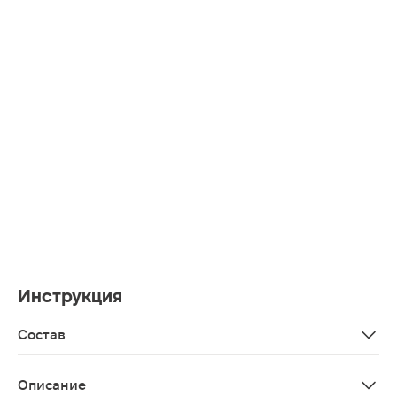
Инструкция
Состав
Эфирное масло гималайского кедра (терпентиновое мас
Описание