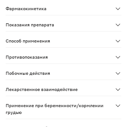
Антидепрессант, производное нафтиламина. Селективн
Фармакокинетика
Абсорбция сертралина высокая, но медленная. Максим
Показания препарата
Депрессивные состояния различной этиологии, в том 
Способ применения
Стандартная начальная доза Серлифта составляет 50 м
Противопоказания
Повышенная чувствительность к активному веществу 
Побочные действия
Со стороны ЦНС: головокружение, сонливость, головна
Лекарственное взаимодействие
При одновременном применении с антикоагулянтами п
Применение при беременности/кормлении
грудью
Сертралин обнаруживается в грудном молоке, поэтому