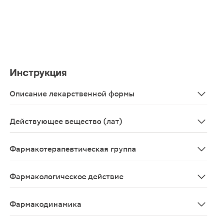
Инструкция
Описание лекарственной формы
Таблетки, покрытые пленочной оболочкой.
Действующее вещество (лат)
Sertralinum
Фармакотерапевтическая группа
Антидепрессант, производное нафтиламина.
Фармакологическое действие
Антидепрессант, производное нафтиламина. Селективн
Фармакодинамика