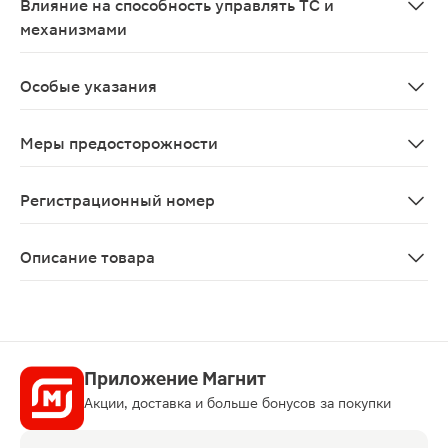
Влияние на способность управлять ТС и
механизмами
В период лечения следует избегать деятельности, тр
Особые указания
Серлифт не следует назначать совместно с ИМАО, а т
Меры предосторожности
Органические заболевания головного мозга (в т.ч. зад
Регистрационный номер
ЛП-№(011347)-(РГ-RU)
Описание товара
Серлифт таблетки 50мг 28шт — антидепрессант, реком
Приложение Магнит
Акции, доставка и больше бонусов за покупки