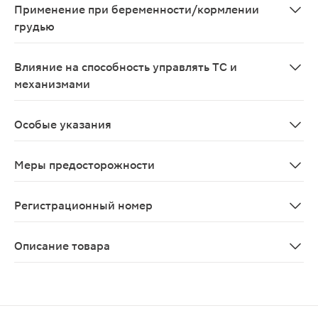
Применение при беременности/кормлении
грудью
По зарегистрированному показанию препарат не пред
Влияние на способность управлять ТС и
механизмами
Поскольку при приеме силденафила возможно развитие
Особые указания
Для диагностики нарушений эрекции, определения их 
Меры предосторожности
Перед началом приема силденафила для лечения наруш
Регистрационный номер
ЛП-№(002058)-(РГ-RU)
Описание товара
Силденафил-ФПО таблетки 100мг 10шт представляет со