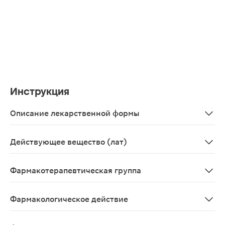
Инструкция
Описание лекарственной формы
Таблетки, покрытые пленочной оболочкой голубого цве
Действующее вещество (лат)
Sildenafilum
Фармакотерапевтическая группа
Эректильной дисфункции средство лечения - ФДЭ5 ин
Фармакологическое действие
Улучшающее эректильную функцию.