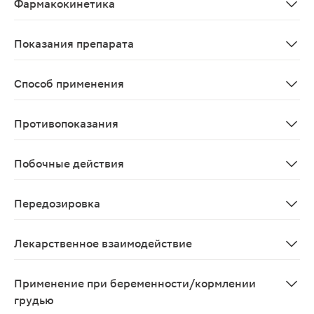
Фармакокинетика
Абсорбция при приеме внутрь полная (95 %). Раствор
Показания препарата
Артериальная гипертензия. Стенокардия. Стабильная
Способ применения
Метопролол ретард-Акрихин предназначен для приема в
Противопоказания
Повышенная чувствительность к метопрололу и другим 
Побочные действия
Частота побочных эффектов: очень часто (>1/10), час
Передозировка
Токсичность: метопролол в дозе 7,5 г у взрослого в
Лекарственное взаимодействие
Средства, снижающие запасы катехоламинов, (нап
Применение при беременности/кормлении
грудью