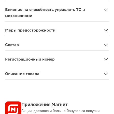
Как и большинство бета-адреноблокаторов, препарат 
Влияние на способность управлять ТС и
механизмами
В период лечения необходимо соблюдать осторожност
Меры предосторожности
С осторожностью Сахарный диабет, атриовентрикулярн
Состав
Одна таблетка содержит: действующее вещество: метопро
Регистрационный номер
ЛП-№(006670)-(РГ-RU)
Описание товара
Метопролол Ретард-Акрихин таблетки 100мг 30шт обл
Приложение Магнит
Акции, доставка и больше бонусов за покупки