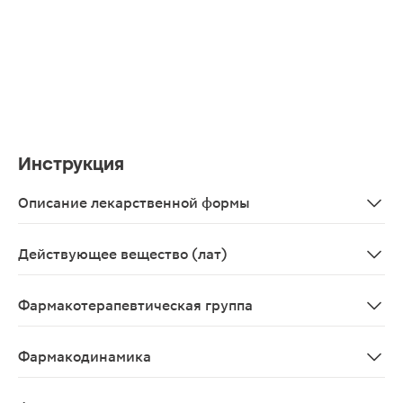
Инструкция
Описание лекарственной формы
Круглые двояковыпуклые таблетки, покрытые пленочной
Действующее вещество (лат)
Metoprololum
Фармакотерапевтическая группа
бета1-адреноблокатор селективный
Фармакодинамика
Кардиоселективный бета1-адреноблокатор. Не оказыва