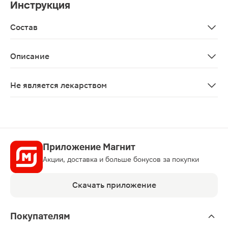
Инструкция
Состав
Вода, глицерин, пропиленгликолевые экстракты бадяги
Описание
Гель для тела «Заживитель» с бадягой, от синяков и у
Не является лекарством
Нет
Приложение Магнит
Акции, доставка и больше бонусов за покупки
Скачать приложение
Покупателям