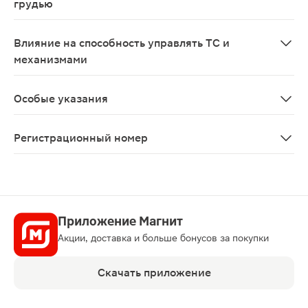
грудью
Противопоказано применение препарата при беременн
Влияние на способность управлять ТС и
механизмами
В период применения нимесулида следует соблюдать 
Особые указания
При появлении симптомов, схожих с признаками пораж
Регистрационный номер
ЛП-№(003505)-(РГ-RU)
Приложение Магнит
Акции, доставка и больше бонусов за покупки
Скачать приложение