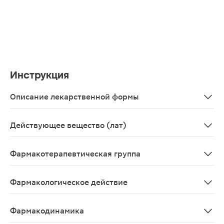
Инструкция
Описание лекарственной формы
Круглые, двояковыпуклые таблетки светло-желтого или
Действующее вещество (лат)
Nimesulidum
Фармакотерапевтическая группа
Нестероидный противовоспалительный препарат
Фармакологическое действие
Противовоспалительное, анальгезирующее, жаропон
Фармакодинамика