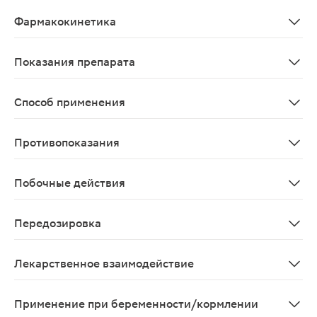
Нимесулид является нестероидным противовоспалитель
Фармакокинетика
Всасывание Абсорбция при приеме внутрь - высокая. П
Показания препарата
Острая боль (боль в спине, пояснице; болевой синдро
Способ применения
Режим дозирования подбирается индивидуально, с уче
Противопоказания
Гиперчувствительность к нимесулиду и компонентам п
Побочные действия
Частота побочных реакций классифицируется от частот
Передозировка
Симптомы: апатия, сонливость, тошнота, рвота, боль
Лекарственное взаимодействие
Глюкокортикостероиды повышают риск возникновения э
Применение при беременности/кормлении