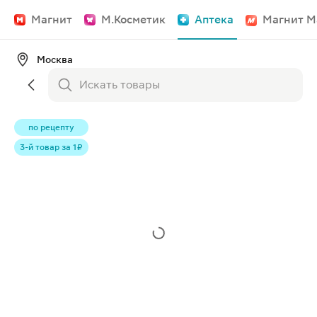
Магнит
М.Косметик
Аптека
Магнит М
Москва
по рецепту
3-й товар за 1 ₽