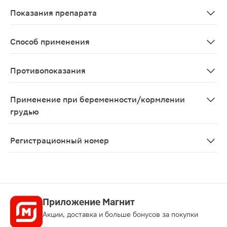
Нет данных.
Показания препарата
Состояния возбуждения; расстройства сна, связанные
Способ применения
Принимают внутрь. Доза определяется индивидуально,
Противопоказания
Детский возраст до 12 лет, I триместр беременности, 
Применение при беременности/кормлении
грудью
Применение в период беременности и лактации проти
Регистрационный номер
ЛСР-007066/08
Приложение Магнит
Акции, доставка и больше бонусов за покупки