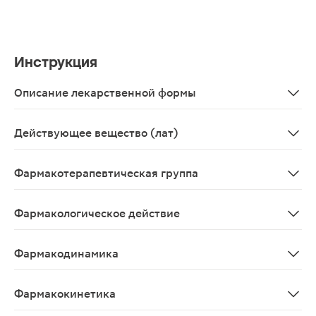
Инструкция
Описание лекарственной формы
Прозрачная жидкость красновато-коричневого цвета х
Действующее вещество (лат)
Rhizomata cum radicibus Valerianae officinalis
Фармакотерапевтическая группа
Седативное средство растительного происхождения
Фармакологическое действие
Средство растительного происхождения. Вызывает уме
Фармакодинамика
Валерианы настойка проявляет умеренно выраженный с
Фармакокинетика