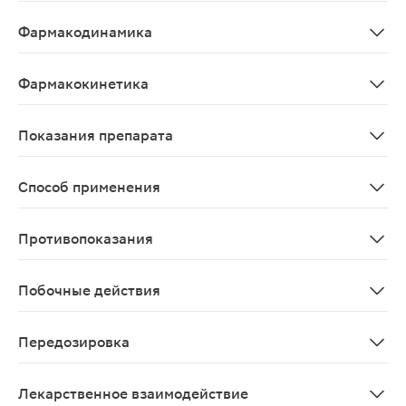
Отхаркивающее, муколитическое.
Фармакодинамика
Карбоцистеин, являясь муколитиком, оказывает дейст
Фармакокинетика
Всасывание Карбоцистеин быстро и практически полно
Показания препарата
Острые и хронические бронхо-легочные заболевания и 
Способ применения
Внутрь. Карбоцистеин 20 мг/мл: Одна чайная ложка сир
Противопоказания
Повышенная чувствительность к карбоцистеину или дру
Побочные действия
Нарушения со стороны иммунной системы: реакции гип
Передозировка
Данные отсутствуют
Лекарственное взаимодействие