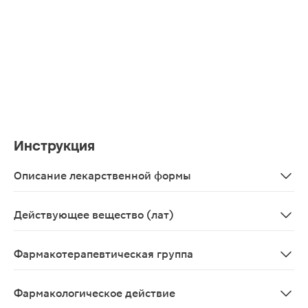
Инструкция
Описание лекарственной формы
Прозрачная, бесцветная жидкость с запахом клубники
Действующее вещество (лат)
Carbocisteinum
Фармакотерапевтическая группа
Отхаркивающее муколитическое средство
Фармакологическое действие