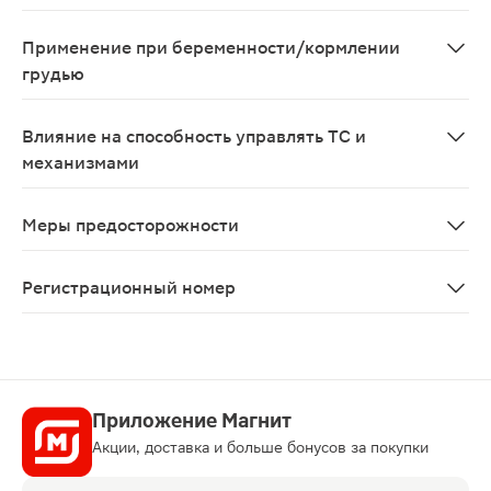
Карбоцистеин повышает эффективность терапии ГКС и
Применение при беременности/кормлении
грудью
В связи с недостаточными клиническими данными при
Влияние на способность управлять ТС и
механизмами
В период лечения карбоцистеином следует соблюдать 
Меры предосторожности
Следует соблюдать осторожность при применении карб
Регистрационный номер
ЛП-004998
Приложение Магнит
Акции, доставка и больше бонусов за покупки