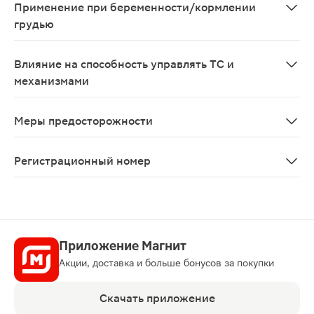
Применение при беременности/кормлении
грудью
В связи с отсутствием исследований, проведенных у ж
Влияние на способность управлять ТС и
механизмами
Во время лечения не рекомендуется управлять трансп
Меры предосторожности
При применении препарата Нефопам существует риск в
Регистрационный номер
ЛП-№(009530)-(РГ-RU)
Приложение Магнит
Акции, доставка и больше бонусов за покупки
Скачать приложение