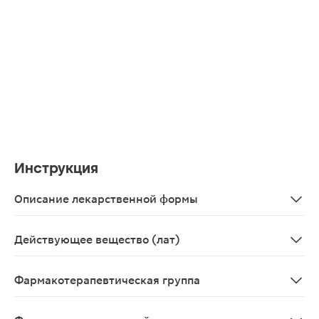
Инструкция
Описание лекарственной формы
Прозрачная, бесцветная жидкость без запаха.
Действующее вещество (лат)
Nefopamum
Фармакотерапевтическая группа
Анальгезирующее средство центрального действия.