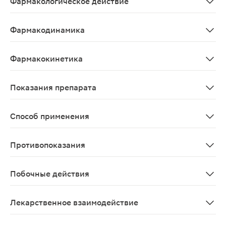
Фармакологическое действие
Нефопам является ненаркотическим анальгезирующем с
Фармакодинамика
Нефопам является ненаркотическим анальгезирующем с
Фармакокинетика
После введения одной дозы нефопама 20 мг внутримыш
Показания препарата
Симптоматическое лечение острого болевого синдрома
Способ применения
Доза должна соответствовать интенсивности болевого 
Противопоказания
Гиперчувствительность к нефопаму или другим компоне
Побочные действия
Со стороны ЦНС, психики: очень частые - сонливость; 
Лекарственное взаимодействие
Не рекомендуется одновременное применение препара