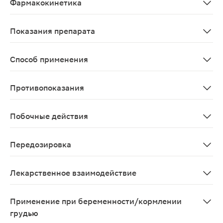
Фармакокинетика
Хорошо всасывается через слизистую оболочку прямой
Показания препарата
Симптоматическое лечение запоров различной этиолог
Способ применения
Ректально. Вводят препарат в прямую кишку и оставля
Противопоказания
Повышенная чувствительность к глицеролу или любому
Побочные действия
Аллергические реакции; местные реакции (зуд, жжени
Передозировка
Симптомы: частый жидкий стул. Лечение: отмена преп
Лекарственное взаимодействие
Данные по взаимодействию с другими лекарственными
Применение при беременности/кормлении
грудью