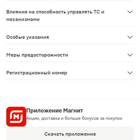
При беременности применение препарата противопоказ
Влияние на способность управлять ТС и
механизмами
В период лечения необходимо соблюдать осторожност
Особые указания
Систематический прием не рекомендуется. Лечение п
Меры предосторожности
Почечная недостаточность, период грудного вскармли
Регистрационный номер
ЛП-005434
Приложение Магнит
Акции, доставка и больше бонусов за покупки
Скачать приложение