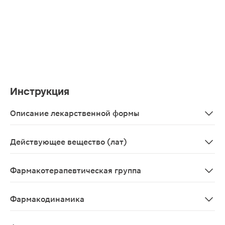
Инструкция
Описание лекарственной формы
Суппозитории прозрачные или полупрозрачные, почти 
Действующее вещество (лат)
Glycerolum
Фармакотерапевтическая группа
слабительное средство
Фармакодинамика
Слабительное средство. При применении в виде ректа