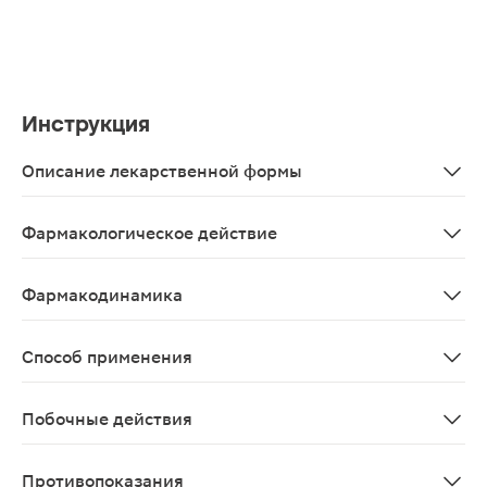
Инструкция
Описание лекарственной формы
Жидкость темно-красного цвета с характерным запахо
Фармакологическое действие
Обладает антисептическим и противогрибковым дейс
Фармакодинамика
Обладает антисептическим и противогрибковым дейс
Способ применения
Наружно. Раствор наносят с помощью тампона или сте
Побочные действия
Местные реакции: возможно (особенно у детей) ощуще
Противопоказания