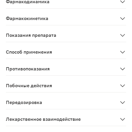
Фармакодинамика
Активный компонент диклофенак - НПВП, обладает выра
Фармакокинетика
Всасывание Количество диклофенака, всасывающегося ч
Показания препарата
Боли в спине при воспалительных и дегенеративных за
Способ применения
Препарат применяют наружно. Взрослым и детям старш
Противопоказания
Повышенная чувствительность к диклофенаку или любо
Побочные действия
Инфекционные и паразитарные заболевания: очень редк
Передозировка
Ввиду крайне низкой системной абсорбции при нанесе
Лекарственное взаимодействие
Вольтарен Эмульгель может усилить действие препар