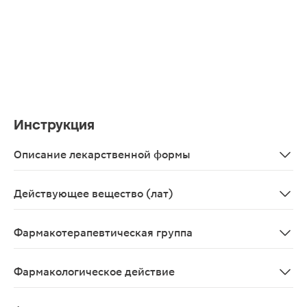
Инструкция
Описание лекарственной формы
Однородный кремообразный гель от белого до белого 
Действующее вещество (лат)
Diclophenacum
Фармакотерапевтическая группа
Нестероидные противовоспалительные препараты
Фармакологическое действие
Обезболивающее местное, противовоспалительное мес