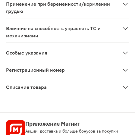
Применение при беременности/кормлении
грудью
В связи с отсутствием данных по применению препарат
Влияние на способность управлять ТС и
механизмами
Не влияет.
Особые указания
Вольтарен Эмульгель следует наносить только на непо
Регистрационный номер
ЛП-№(002124)-(РГ-RU)
Описание товара
Вольтарен Эмульгель гель 2% 30г применяется при бо
Приложение Магнит
Акции, доставка и больше бонусов за покупки