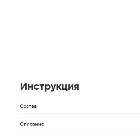
Инструкция
Состав
Целлюлоза, суперабсорбент, полимерные и нетк
Описание
Урологические прокладки для лёгкой степени не