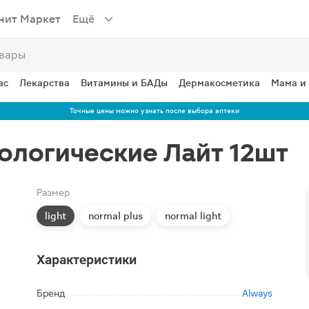
нит Маркет
Ещё
ас
Лекарства
Витамины и БАДы
Дермакосметика
Мама и
Точные цены можно узнать после выбора аптеки
ологические Лайт 12шт
Размер
light
normal plus
normal light
Характеристики
Бренд
Always