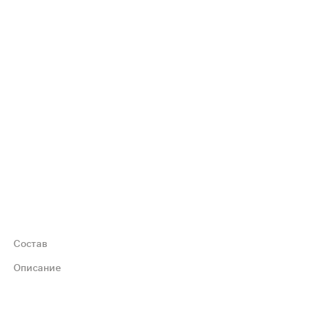
Состав
Описание
сухости. Внутренний слой превращает жидкость в гель 