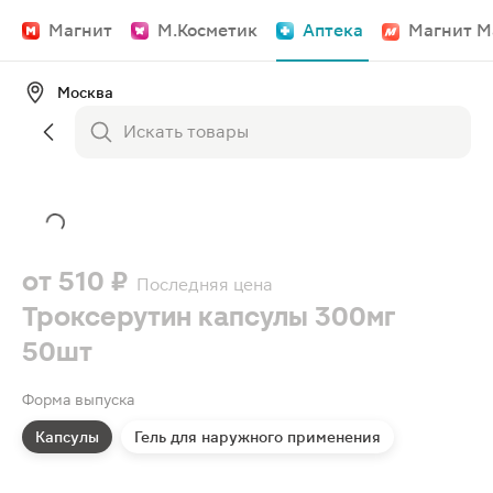
Магнит
М.Косметик
Аптека
Магнит М
Москва
от
510 ₽
Последняя цена
Троксерутин капсулы 300мг
50шт
Форма выпуска
Капсулы
Гель для наружного применения