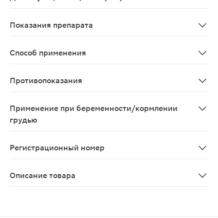
Troxerutinum
Показания препарата
В составе комплексной терапии следующих заболевани
Способ применения
Для приема внутрь суточная доза - 600-900 мг в течен
Противопоказания
Повышенная чувствительность к троксерутину; язвенна
Применение при беременности/кормлении
грудью
Применение препарата Троксерутин ВЕРТЕКС в течение 
Регистрационный номер
ЛП-004486
Описание товара
Троксерутин капсулы 300мг 50шт представлен в виде 