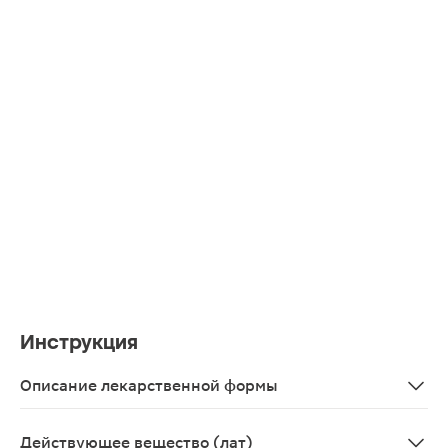
Инструкция
Описание лекарственной формы
Твердые желатиновые капсулы № 0 желтого цвета. Соде
Действующее вещество (лат)