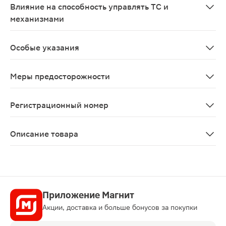
Влияние на способность управлять ТС и
механизмами
Влияние инозина пранобекс на психомоторные функци
Особые указания
Перед началом лечения следует проконсультироваться
Меры предосторожности
С осторожностью следует назначать препарат с ингиб
Регистрационный номер
ЛП-006007
Описание товара
ИНОЗИН ПРАНОБЕКС Таблетки 500мг 20шт. относится к 
Приложение Магнит
Акции, доставка и больше бонусов за покупки