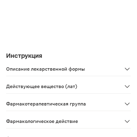
Инструкция
Описание лекарственной формы
Таблетки 500 мг - 20 шт в уп. Круглые двояковыпуклые
Действующее вещество (лат)
Inosinum pranobexum
Фармакотерапевтическая группа
Иммуностимулирующее средство
Фармакологическое действие
Инозин Пранобекс — синтетическое производное пурин