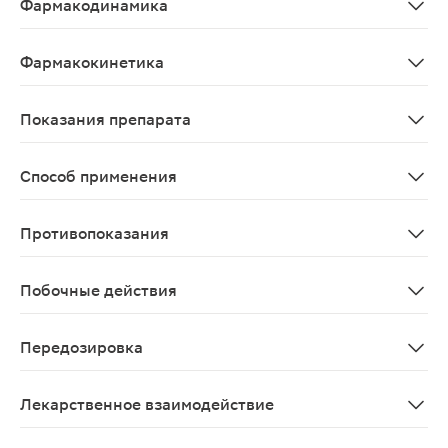
Фармакодинамика
Инозин Пранобекс - синтетическое производное пурин
Фармакокинетика
После приема внутрь препарат хорошо всасывается из
Показания препарата
- Грипп и острые респираторные вирусные инфекции. 
Способ применения
Инозин пранобекс принимают внутрь, через равные про
Противопоказания
- Повышенная чувствительность к инозину пранобексу и
Побочные действия
Со стороны нервной системы: часто - головная боль, г
Передозировка
При передозировке показано промывание желудка, си
Лекарственное взаимодействие
Иммунодепрессанты ослабляют иммуностимулирующий э