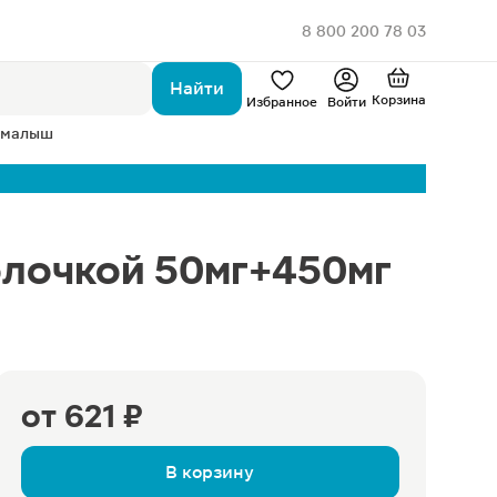
8 800 200 78 03
Найти
Корзина
Избранное
Войти
 малыш
олочкой 50мг+450мг
от
621 ₽
В корзину