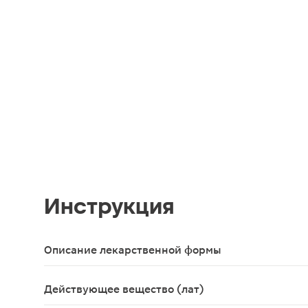
Инструкция
Описание лекарственной формы
Таблетки, покрытые пленочной оболочкой оранже
Действующее вещество (лат)