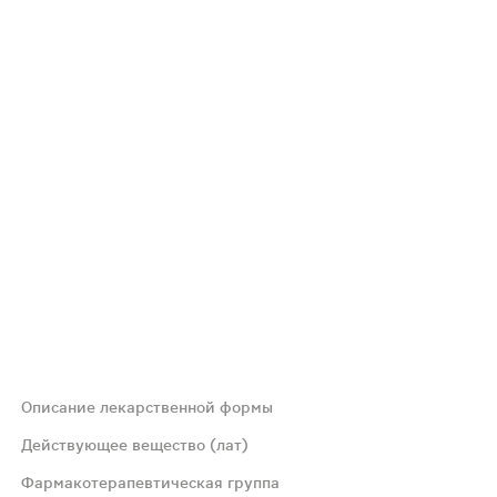
Описание лекарственной формы
ы со скругленными концами, с риской; на поперечном раз
Действующее вещество (лат)
Фармакотерапевтическая группа