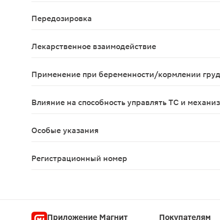
Со стороны пищеварительной системы: часто - диа
Передозировка
Данные отсутствуют
Лекарственное взаимодействие
Данные отсутствуют
Применение при беременности/кормлении гру
До настоящего времени не было сообщений о ка
Влияние на способность управлять ТС и механи
Не влияет
Особые указания
При обострении геморроя применение данной ком
Регистрационный номер
ЛП-№(002901)-(РГ-RU)
Приложение Магнит
Покупателям