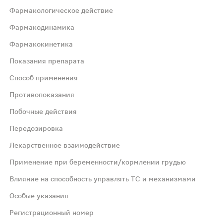
Фармакологическое действие
Фармакодинамика
Фармакокинетика
Показания препарата
Способ применения
ы. Уменьшает растяжимость вен, повышает их тонус и у
Противопоказания
Побочные действия
Передозировка
огах. Симптоматическая терапия острого геморроя.
Лекарственное взаимодействие
Применение при беременности/кормлении грудью
а + 100 мг гесперидина. Кратность приема – 2 раза/сут 
Влияние на способность управлять ТС и механизмами
Особые указания
став препарата. Не рекомендуется прием препарата ко
Регистрационный номер