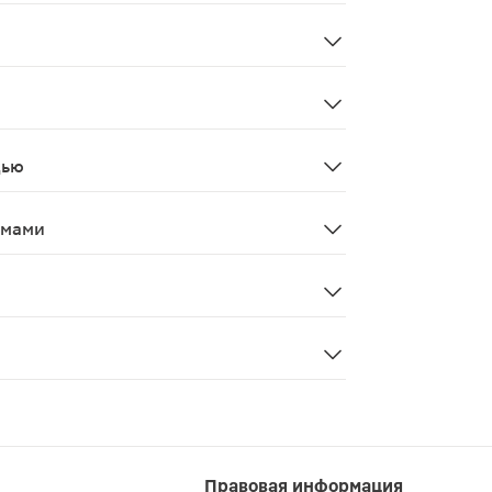
рея, тошнота, рвота, диспепсия; нечасто - колиты. Со с
дью
ких-либо побочных эффектах при применении данной комб
змами
бинации не заменяет специфического лечения других ан
Правовая информация