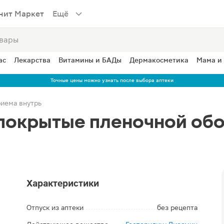
нит Маркет
Ещё
ас
Лекарства
Витамины и БАДы
Дермакосметика
Мама и
Точные цены можно узнать после выбора аптеки
риема внутрь
 покрытые пленочной об
Характеристики
Отпуск из аптеки
без рецепта