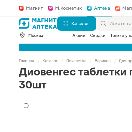
Магнит
М.Косметик
Аптека
Маг
Каталог
Москва
Акции
Скидки
Только у н
Главная
Каталог
Лекарства
Варикоз
Для п
Диовенгес таблетки
30шт