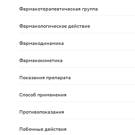
Hesperidinum+Diosminum
Фармакотерапевтическая группа
Ангиопротекторы; капилляростабилизирующие с
Фармакологическое действие
Ангиопротективное, венотонизирующее.
Фармакодинамика
Комбинированное средство с ангиопротекторным
Фармакокинетика
Данные отсутствуют
Показания препарата
Симптоматическая терапия венозной недостаточн
Способ применения
Принимают внутрь. При венозно-лимфатической не
Противопоказания
Повышенная чувствительность к активным компо
Побочные действия