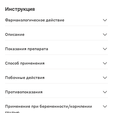
Инструкция
Фармакологическое действие
Витамин В6 чрезвычайно важен в функционировании не
Описание
Биологически активная добавка с магнием и витамино
Показания препарата
В качестве биологически активной добавки к пище - 
Способ применения
Взрослым по 2 таблетки 2 раза в день во время еды. П
Побочные действия
Возможны алергические реакции
Противопоказания
Индивидуальная непереносимость компонентов продукт
Применение при беременности/кормлении
грудью