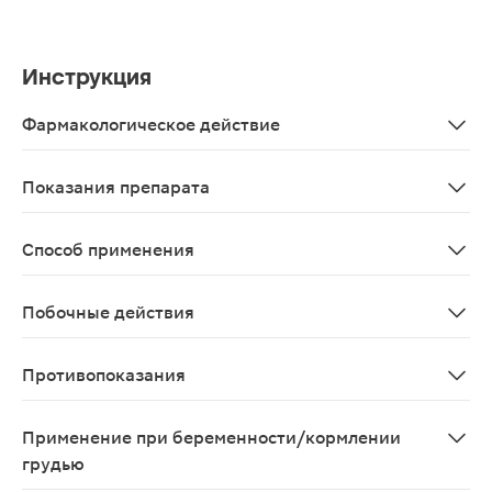
Инструкция
Фармакологическое действие
Янтарная кислота ускоряет процесс «сжигания» алкого
Показания препарата
Биологически активная добавка к пище-является допо
Способ применения
Взрослым. Таблетку перед употреблением растворить в
Побочные действия
Возможны алергические реакции
Противопоказания
Индивидуальная непереносимость компонентов, фенилк
Применение при беременности/кормлении
грудью