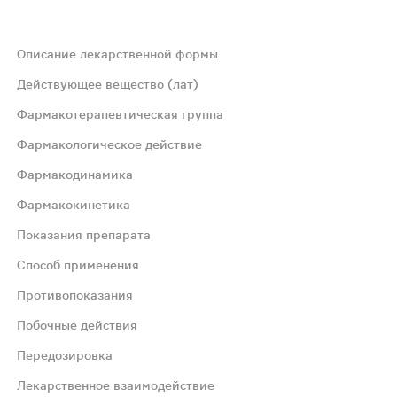
Описание лекарственной формы
ю белого цвета "NUROFEN"; содержимое капсул - прозрачн
Действующее вещество (лат)
Фармакотерапевтическая группа
Фармакологическое действие
Фармакодинамика
Фармакокинетика
ропонижающее действие. Механизм действия связан с уг
Показания препарата
Способ применения
 кислоты. Механизм действия ибупрофена обусловлен не
Противопоказания
Побочные действия
амедляет скорость всасывания. Метаболизируется в печ
Передозировка
но-дегенеративные заболевания суставов и позвоночника
Лекарственное взаимодействие