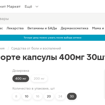
нит Маркет
Ещё
ас
Лекарства
Витамины и БАДы
Дермакосметика
Мама и
Точные цены можно узнать после выбора аптеки
ния
Средства от боли и воспалений
орте капсулы 400мг 30ш
Дозировка
400 мг
200 мг
Количество в упаковке, шт
8
10
16
20
24
30