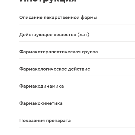
Описание лекарственной формы
Капсулы овальные, с полупрозрачной желатиновой
Действующее вещество (лат)
Ibuprophenum
Фармакотерапевтическая группа
Нестероидный противовоспалительный препара
Фармакологическое действие
НПВС, производное фенилпропионовой кислоты. 
Фармакодинамика
Ибупрофен является нестероидным противовоспа
Фармакокинетика
При приеме внутрь ибупрофен практически полно
Показания препарата
Симптоматическое лечение в качестве противово