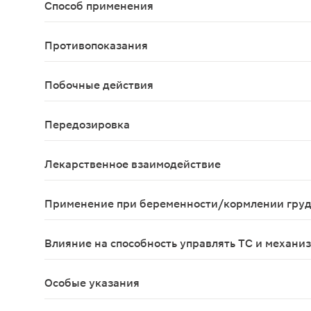
Способ применения
Принимают внутрь. Индивидуальный режим дозиров
Противопоказания
Повышенная чувствительность к ибупрофену; эро
Побочные действия
Со стороны системы кроветворения: очень редко 
Передозировка
У детей симптомы передозировки могут возникат
Лекарственное взаимодействие
При одновременном применении ибупрофен умень
Применение при беременности/кормлении гру
Применение при беременности и в период грудн
Влияние на способность управлять ТС и механи
Пациентам, отмечающим головокружение, сонлив
Особые указания
Рекомендуется принимать препарат максимально 