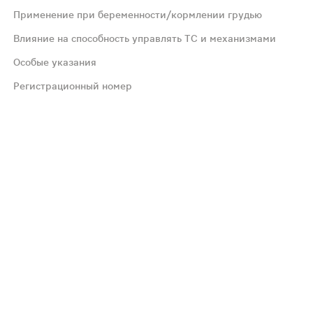
Применение при беременности/кормлении грудью
явлений, возраста пациента. Разовая доза для взрослых 
Влияние на способность управлять ТС и механизмами
Особые указания
енное кровотечение в активной фазе или в анамнезе (2 
Регистрационный номер
ическая анемия, гемолитическая анемия, тромбоцитопения
х дозозависимый эффект передозировки менее выражен. T
в АПФ, бета-адреноблокаторов), диуретиков (фуросемид
е ибупрофена, следует избегать вождения автотранспор
й дозе, необходимой для устранения симптомов. Во врем