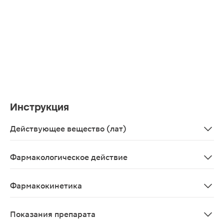
Инструкция
Действующее вещество (лат)
Amoxycillinum
Фармакологическое действие
Механизм действия Амоксициллин представляет собой 
Фармакокинетика
Всасывание: Амоксициллин полностью диссоциирует в 
Показания препарата