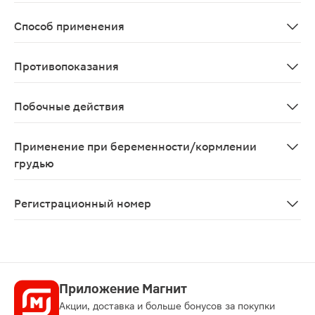
Инфекции, вызванные чувствительными к препарату мик
Способ применения
При выборе дозы препарата Амоксициллин Диспертаб® д
Противопоказания
Гиперчувствительность к амоксициллину, другим пени
Побочные действия
Инфекционные и паразитарные заболевания очень редк
Применение при беременности/кормлении
грудью
Беременность Результаты исследований, проведенных 
Регистрационный номер
ЛП- N(002544)-(РГ-RU)
Приложение Магнит
Акции, доставка и больше бонусов за покупки