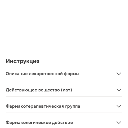
Инструкция
Описание лекарственной формы
Таблетки, покрытые пленочной оболочкой белого или по
Действующее вещество (лат)
Itopridum
Фармакотерапевтическая группа
Моторики ЖКТ стимулятор - ацетилхолина выброса ст
Фармакологическое действие