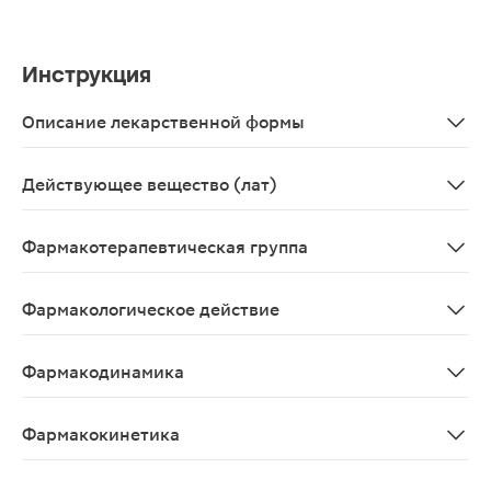
Инструкция
Описание лекарственной формы
Продолговатые двояковыпуклые таблетки с риской с ка
Действующее вещество (лат)
Etoricoxibum
Фармакотерапевтическая группа
НПВП
Фармакологическое действие
НПВС. Селективный ингибитор ЦОГ-2, в терапевтическ
Фармакодинамика
Эторикоксиб при пероральном 
Фармакокинетика
После приема внутрь быстро абсорбируется из ЖКТ. Би