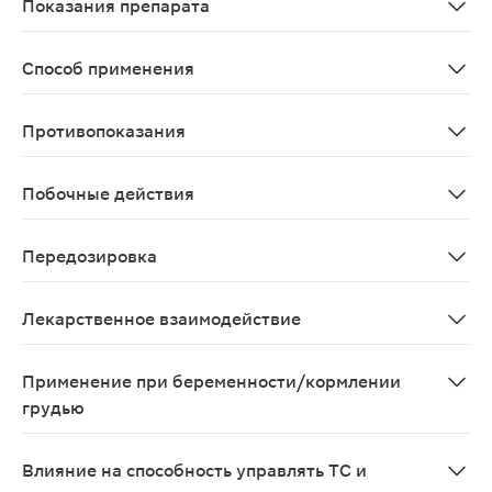
Показания препарата
Симптоматическая терапия остеоартроза, ревматоидно
Способ применения
Препарат принимают внутрь в дозе 60-120 мг 1 раз/су
Противопоказания
- повышенная чувствительность к какому-либо компон
Побочные действия
Со стороны пищеварительной системы: часто - эпигаст
Передозировка
Симптомы В клинических исследованиях прием эторико
Лекарственное взаимодействие
Фармакодинамическое взаимодействие Пероральные ант
Применение при беременности/кормлении
грудью
Препарат противопоказан при беременности и в пери
Влияние на способность управлять ТС и