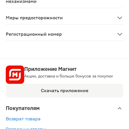
механизмами
В период лечения необходимо соблюдать осторожност
Меры предосторожности
С осторожностью применяют при указаниях в анамнезе
Регистрационный номер
ЛП-№(006854)-(РГ-RU)
Приложение Магнит
Акции, доставка и больше бонусов за покупки
Скачать приложение
Покупателям
Возврат товара