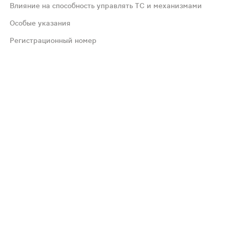
Влияние на способность управлять ТС и механизмами
препаратам (НПВП), или ксантинам; повышенная чувствит
Особые указания
Регистрационный номер
ицированы в соответствии со следующей частотой встреч
 боль, шум в ушах, слабость, потливость, бледность ко
 развития побочных эффектов напроксена со стороны ЖК
П женщинами с 20-ой недели беременности может вызыва
 реакции, поэтому на период приема следует соблюдать
й следует использовать минимальную эффективную дозу м