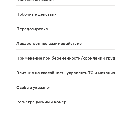
Гиперчувствительность к напроксену, напроксен
Побочные действия
Нежелательные эффекты, которые могут развивать
Передозировка
Симптомы: сонливость, диспептические расстрой
Лекарственное взаимодействие
Другие НПВП, включая селективные ингибиторы 
Применение при беременности/кормлении гру
Беременность Применение препарата Пенталгин® 
Влияние на способность управлять ТС и механи
Напроксен и кофеин, входящие в состав препара
Особые указания
Общие Не превышайте доз, указанных в инструкц
Регистрационный номер
ЛП-№(009091)-(РГ-RU)