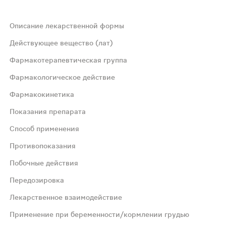
Описание лекарственной формы
ояковыпуклые, с риской; на поперечном разрезе ядро бел
Действующее вещество (лат)
Фармакотерапевтическая группа
Фармакологическое действие
Фармакокинетика
ихостимулирующее средство)
Показания препарата
и противовоспалительным действием. Механизм действия 
Способ применения
Противопоказания
ияет ни на полноту, ни на скорость всасывания). Время 
Побочные действия
Передозировка
ферических суставов и позвоночника, в т.ч. с радикуля
Лекарственное взаимодействие
приема – 1–3 раза в день, с интервалом не менее 4 часов
Применение при беременности/кормлении грудью