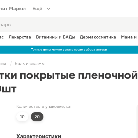
нит Маркет
Ещё
ас
Лекарства
Витамины и БАДы
Дермакосметика
Мама и
Точные цены можно узнать после выбора аптеки
ния
Боль и спазмы
етки покрытые пленочно
0шт
Количество в упаковке, шт
10
20
Характеристики