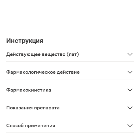
Инструкция
Действующее вещество (лат)
Meloxicamum
Фармакологическое действие
НПВС, производное эноловой кислоты, оказывает проти
Фармакокинетика
Мелоксикам полностью абсорбируется после в/м введе
Показания препарата
Симптоматическое лечение: остеоартрит (артроз, дег
Способ применения
Устанавливают индивидуально, в зависимости от интенс