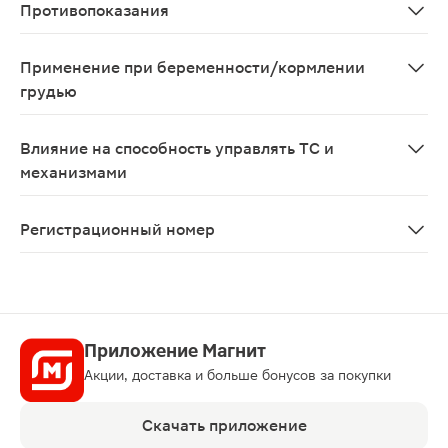
Противопоказания
Повышенная чувствительность к мелоксикаму; повышен
Применение при беременности/кормлении
грудью
Противопоказано применение при беременности и в п
Влияние на способность управлять ТС и
механизмами
При управлении автомобилем и работе с механизмами
Регистрационный номер
ЛП-004730
Приложение Магнит
Акции, доставка и больше бонусов за покупки
Скачать приложение