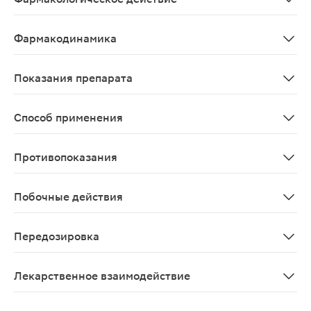
Репаративное, хондропротективное.
Фармакодинамика
Стимулирует регенерацию хрящевой ткани. Глюкозамин
Показания препарата
Дегенеративно-дистрофические заболевания суставов и
Способ применения
Внутрь. Взрослым и детям старше 15 лет первые три н
Противопоказания
Хроническая ­почечная­ недостаточность тяжелой степ
Побочные действия
Терафлекс® ­хорошо­ переносится­ пациентами. Возможны ­на
Передозировка
Случаи передозировки неизвестны
Лекарственное взаимодействие
Улучшает абсорбцию тетрациклинов, уменьшает дейст