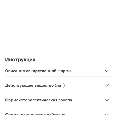
Инструкция
Описание лекарственной формы
Капсулы прозрачные твердые желатиновые, №00; содер
Действующее вещество (лат)
Glucosaminum+Chondroitini sulfas
Фармакотерапевтическая группа
Репарации тканей стимулятор
Фармакологическое действие