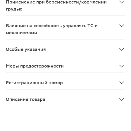
Применение при беременности/кормлении
грудью
Клинические данные об эффективности и безопасности
Влияние на способность управлять ТС и
механизмами
Не влияет.
Особые указания
При появлении нежелательных эффектов со стороны ЖК
Меры предосторожности
Сахарный диабет (рекомендуется периодически контро
Регистрационный номер
ЛП-№(008968)-(РГ-RU)
Описание товара
Терафлекс капсулы 200шт — это лекарственный препар