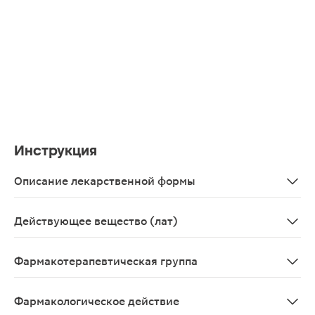
Инструкция
Описание лекарственной формы
Раствор для п/к введения от желтого до желто-коричн
Действующее вещество (лат)
Methotrexatum
Фармакотерапевтическая группа
Противоопухолевое средство, антиметаболит
Фармакологическое действие