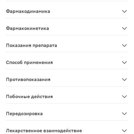
Противоопухолевое, цитостатическое
Фармакодинамика
Антагонист фолиевой кислоты, цитотоксический препа
Фармакокинетика
При внутримышечном введении Cmax метотрексата в пл
Показания препарата
Трофобластические опухоли; острые лейкозы (особенн
Способ применения
Подкожно Интегрированная в шприц игла предназначен
Противопоказания
Повышенная чувствительность к метотрексату; выражен
Побочные действия
Со стороны пищеварительной системы: возможны язвенн
Передозировка
Симптомы: токсическое действие метотрексата в осно
Лекарственное взаимодействие