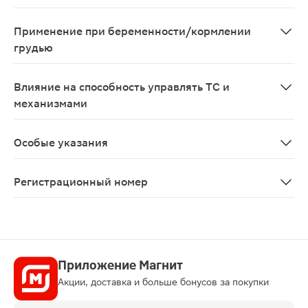
При одновременном применении с витаминными препара
Применение при беременности/кормлении
грудью
Метотрексат противопоказан к применению при берем
Влияние на способность управлять ТС и
механизмами
Из-за вероятности развития побочных эффектов метот
Особые указания
Не следует применять мет
Регистрационный номер
ЛП-002499
Приложение Магнит
Акции, доставка и больше бонусов за покупки