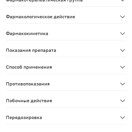
Альфа2-адреномиметик центральный
Фармакологическое действие
Селективный агонист имидазолиновых рецепторов, при
Фармакокинетика
Всасывание Абсорбция после приема внутрь - 90%. При
Показания препарата
Артериальная гипертензия.
Способ применения
Препарат принимают внутрь, 1 раз/сут, предпочтитель
Противопоказания
Выраженная брадикардия (менее 50 уд./мин), СССУ, AV-
Побочные действия
Психические нарушения: часто - снижение концентрации
Передозировка
Симптомы: пероральные дозы до 2 мг/сут хорошо пере