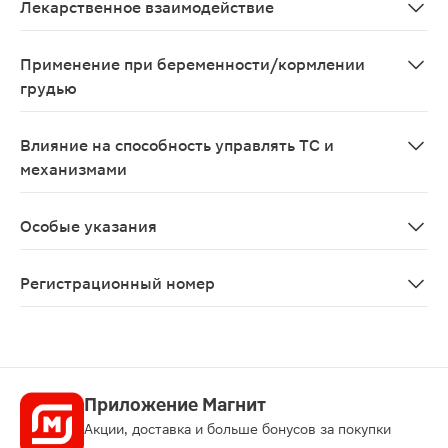
Лекарственное взаимодействие
Моксонидин Канон можно назначать с тиазидными диу
Применение при беременности/кормлении
грудью
Адекватных и строго контролируемых исследований бе
Влияние на способность управлять ТС и
механизмами
В период лечения пациентам следует соблюдать осто
Особые указания
Необходимо соблюдать особую осторожность при приме
Регистрационный номер
ЛП-№(001457)-(РГ-RU)
Приложение Магнит
Акции, доставка и больше бонусов за покупки