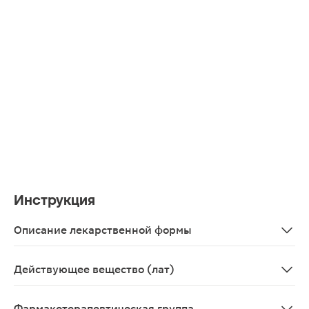
Инструкция
Описание лекарственной формы
Таблетки, покрытые пленочной оболочкой от светло-роз
Действующее вещество (лат)
Moxonidinum
Фармакотерапевтическая группа