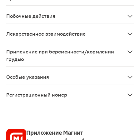
Выраженные нарушения выделительной функции почек, п
Побочные действия
Со стороны дыхательной системы: боль в грудной кле
Лекарственное взаимодействие
Одновременное применение налидиксовой кислоты и а
Применение при беременности/кормлении
грудью
Нитрофурантоин противопоказан к применению при бе
Особые указания
Риск развития периферической невропатии увеличивае
Регистрационный номер
ЛП-006893
Приложение Магнит