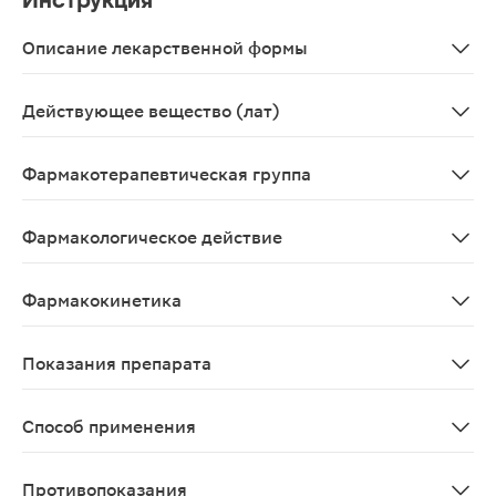
Инструкция
Описание лекарственной формы
Таблетки желтого или желтого с зеленоватым оттенком 
Действующее вещество (лат)
Nitrofurantoinum
Фармакотерапевтическая группа
Противомикробное средство, нитрофуран
Фармакологическое действие
Противомикробное средство широкого спектра действия
Фармакокинетика
Хорошо абсорбируется из ЖКТ. Биодоступность состав
Показания препарата
Инфекционно-воспалительные заболевания мочевыводя
Способ применения
Доза для взрослых составляет 50-100 мг, кратность п
Противопоказания