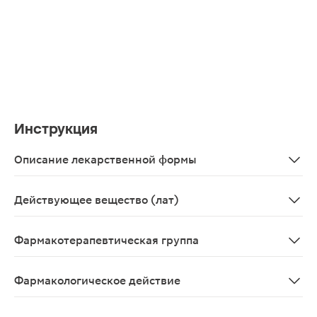
Инструкция
Описание лекарственной формы
Пастилки ментолово-эвкалиптовые: круглые, двояковып
Действующее вещество (лат)
Amylmetacresolum+Spiritus dichlorobenzylicus
Фармакотерапевтическая группа
Антисептическое средство
Фармакологическое действие
Комбинированное антисептическое средство для местн