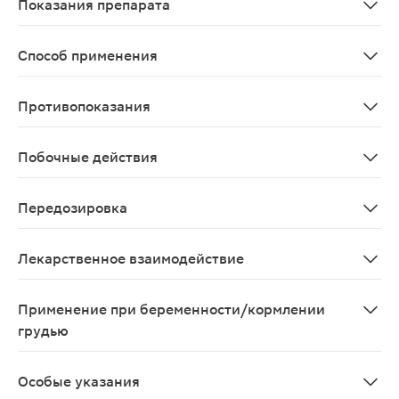
Показания препарата
Инфекционно-воспалительные заболевания полости рта,
Способ применения
Взрослым - каждые 2 ч рассасывать (до полного раствор
Противопоказания
Повышенная чувствительность к компонентам препарата
Побочные действия
Возможно: аллергические реакции.
Передозировка
Мало вероятна, возможная передозировка может приве
Лекарственное взаимодействие
Клинически значимых взаимодействий с другими преп
Применение при беременности/кормлении
грудью
При беременности и в период лактации применяют тол
Особые указания