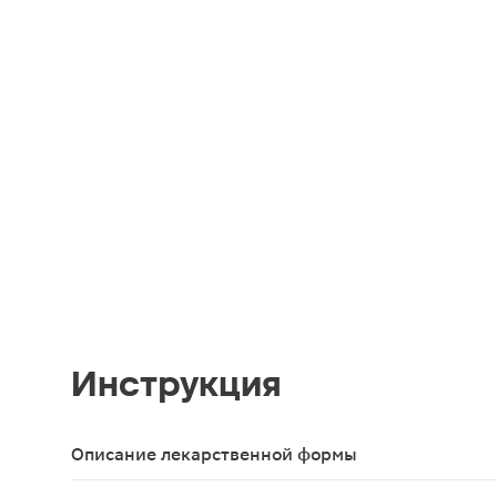
Инструкция
Описание лекарственной формы
Пастилки плоские, круглые, со скошенным краем