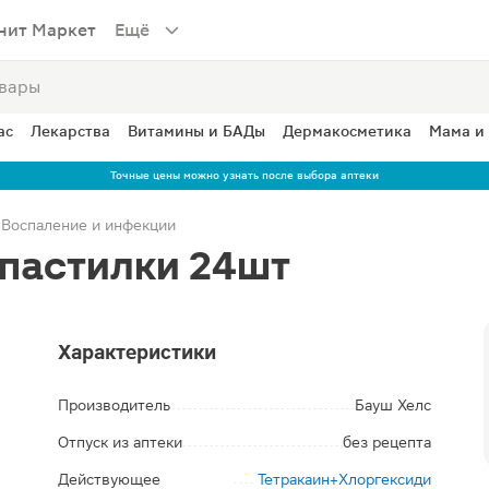
нит Маркет
Ещё
ас
Лекарства
Витамины и БАДы
Дермакосметика
Мама и
Точные цены можно узнать после выбора аптеки
Воспаление и инфекции
 пастилки 24шт
Характеристики
Производитель
Бауш Хелс
Отпуск из аптеки
без рецепта
Действующее
Тетракаин+Хлоргексиди