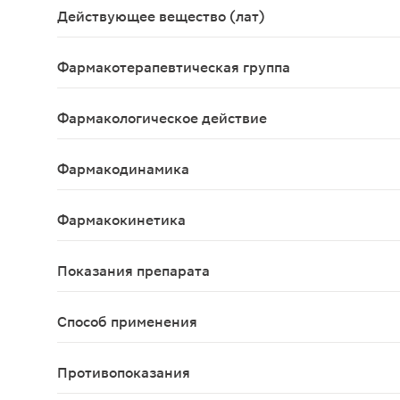
Действующее вещество (лат)
Tetracainum+Chlorhexidinum
Фармакотерапевтическая группа
Антисептическое средство + местноанестезирую
Фармакологическое действие
Бактерицидное, бактериостатическое
Фармакодинамика
Хлоргексидин оказывает бактерицидное и бактери
Фармакокинетика
Данные о фармакокинетике не предоставлены.
Показания препарата
Профилактика и лечение инфекционно-воспалитель
Способ применения
Взрослые и дети с 15 лет: 6 пастилок в день с инте
Противопоказания