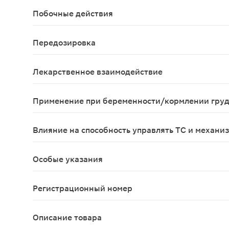
Детский возраст до 5 лет; дефицит сахаразы/из
Побочные действия
Возможно: аллергические реакции (у пациентов
Передозировка
Симптомы: головокружение, общая слабость, циа
Лекарственное взаимодействие
Хлоргексидин не совместим с детергентами, со
Применение при беременности/кормлении гру
Противопоказано применение препарата в I триме
Влияние на способность управлять ТС и механи
Согласно фармакологическим свойствам препара
Особые указания
Не рекомендуется применять одновременно с пре
Регистрационный номер
П N015460/02
Описание товара