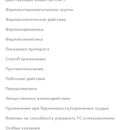
Фармакотерапевтическая группа
Фармакологическое действие
Фармакодинамика
Фармакокинетика
Показания препарата
Способ применения
ным спектром действия в отношении грамположительных и
Противопоказания
Побочные действия
Передозировка
а, фарингита, начальной стадии ангины, стоматита, гинг
Лекарственное взаимодействие
Применение при беременности/кормлении грудью
 с интервалом в 4 часа. Дети от 10 до 15 лет: по 4 пастилк
Влияние на способность управлять ТС и механизмами
Особые указания